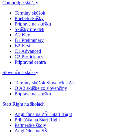
Cambridge skúšky
Termíny skúšok
Priebeh skúšky
Príprava na skúšku
Skúšky pre deti
A2 Key
B1 Preliminary
B2 First
C1 Advanced
C2 Proficiency
Prípravné centrá
Slovenčina skúšky
Termíny skúšok Slovenčina A2
O A2 skúške zo slovenčiny
Príprava na skúšku
Start Right na školách
Angličtina na ZŠ - Start Right
Prihláška na Start Right
Partnerské školy
Angličtina na SŠ