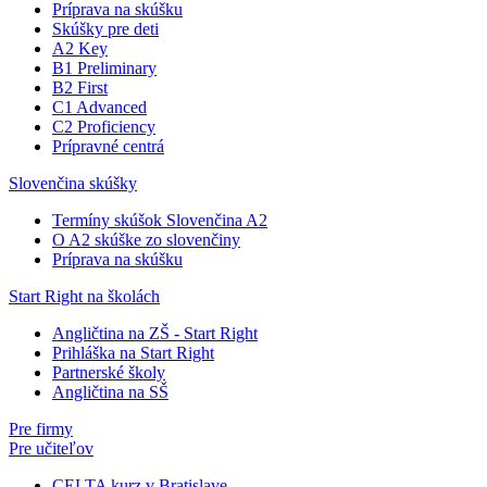
Príprava na skúšku
Skúšky pre deti
A2 Key
B1 Preliminary
B2 First
C1 Advanced
C2 Proficiency
Prípravné centrá
Slovenčina skúšky
Termíny skúšok Slovenčina A2
O A2 skúške zo slovenčiny
Príprava na skúšku
Start Right na školách
Angličtina na ZŠ - Start Right
Prihláška na Start Right
Partnerské školy
Angličtina na SŠ
Pre firmy
Pre učiteľov
CELTA kurz v Bratislave