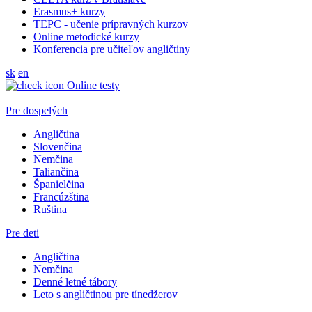
Erasmus+ kurzy
TEPC - učenie prípravných kurzov
Online metodické kurzy
Konferencia pre učiteľov angličtiny
sk
en
Online testy
Pre dospelých
Angličtina
Slovenčina
Nemčina
Taliančina
Španielčina
Francúzština
Ruština
Pre deti
Angličtina
Nemčina
Denné letné tábory
Leto s angličtinou pre tínedžerov