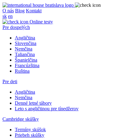
O nás
Blog
Kontakt
sk
en
Online testy
Pre dospelých
Angličtina
Slovenčina
Nemčina
Taliančina
Španielčina
Francúzština
Ruština
Pre deti
Angličtina
Nemčina
Denné letné tábory
Leto s angličtinou pre tínedžerov
Cambridge skúšky
Termíny skúšok
Priebeh skúšky