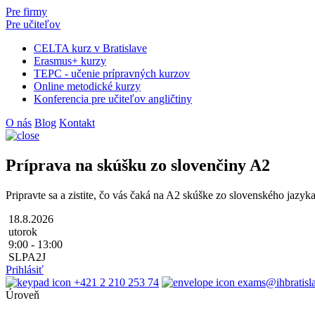
Pre firmy
Pre učiteľov
CELTA kurz v Bratislave
Erasmus+ kurzy
TEPC - učenie prípravných kurzov
Online metodické kurzy
Konferencia pre učiteľov angličtiny
O nás
Blog
Kontakt
Príprava na skúšku zo slovenčiny A2
Pripravte sa a zistite, čo vás čaká na A2 skúške zo slovenského jazyka
18.8.2026
utorok
9:00 - 13:00
SLPA2J
Prihlásiť
+421 2 210 253 74
exams@ihbratisla
Úroveň