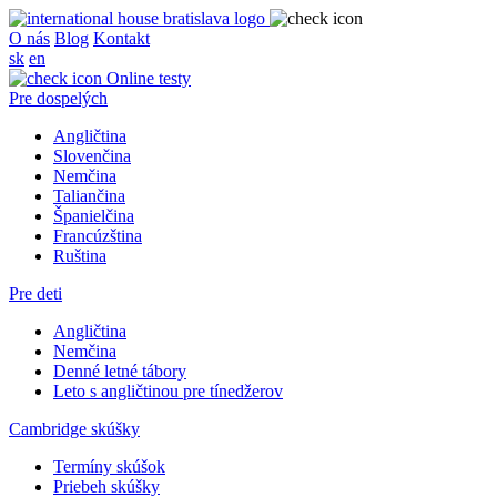
O nás
Blog
Kontakt
sk
en
Online testy
Pre dospelých
Angličtina
Slovenčina
Nemčina
Taliančina
Španielčina
Francúzština
Ruština
Pre deti
Angličtina
Nemčina
Denné letné tábory
Leto s angličtinou pre tínedžerov
Cambridge skúšky
Termíny skúšok
Priebeh skúšky