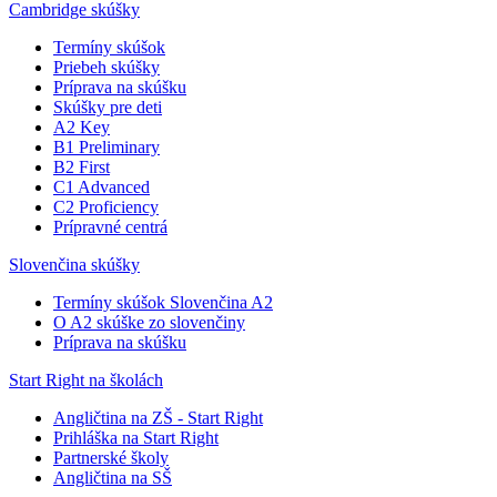
Cambridge skúšky
Termíny skúšok
Priebeh skúšky
Príprava na skúšku
Skúšky pre deti
A2 Key
B1 Preliminary
B2 First
C1 Advanced
C2 Proficiency
Prípravné centrá
Slovenčina skúšky
Termíny skúšok Slovenčina A2
O A2 skúške zo slovenčiny
Príprava na skúšku
Start Right na školách
Angličtina na ZŠ - Start Right
Prihláška na Start Right
Partnerské školy
Angličtina na SŠ