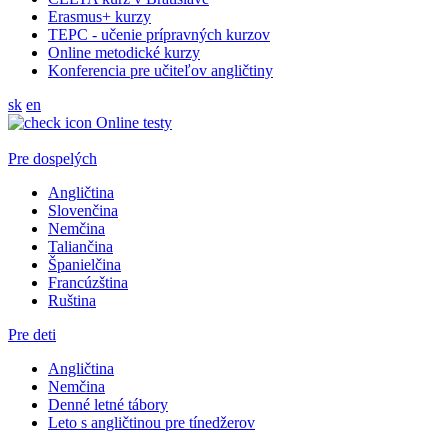
Erasmus+ kurzy
TEPC - učenie prípravných kurzov
Online metodické kurzy
Konferencia pre učiteľov angličtiny
sk
en
Online testy
Pre dospelých
Angličtina
Slovenčina
Nemčina
Taliančina
Španielčina
Francúzština
Ruština
Pre deti
Angličtina
Nemčina
Denné letné tábory
Leto s angličtinou pre tínedžerov