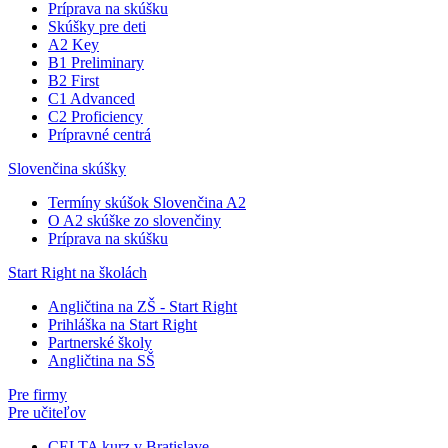
Príprava na skúšku
Skúšky pre deti
A2 Key
B1 Preliminary
B2 First
C1 Advanced
C2 Proficiency
Prípravné centrá
Slovenčina skúšky
Termíny skúšok Slovenčina A2
O A2 skúške zo slovenčiny
Príprava na skúšku
Start Right na školách
Angličtina na ZŠ - Start Right
Prihláška na Start Right
Partnerské školy
Angličtina na SŠ
Pre firmy
Pre učiteľov
CELTA kurz v Bratislave