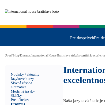
Pre dospelých
Pre de
Úvod
/
Blog
/
Erasmus
/
International House Bratislava získala certifikát excelentn
Internation
Novinky / aktuality
excelentnos
Jazykové kurzy
Slovná zásoba
Gramatika
Moderné jazyky
Skúšky
Pre učiteľov
Naša jazyková škole je
Erasmus