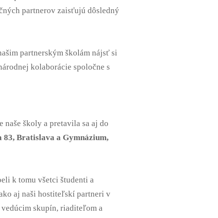
čných partnerov zaisťujú dôsledný
našim partnerským školám nájsť si
národnej kolaborácie spoločne s
aše školy a pretavila sa aj do
 83, Bratislava a Gymnázium,
li k tomu všetci študenti a
ko aj naši hostiteľskí partneri v
 vedúcim skupín, riaditeľom a