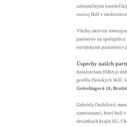
zahraničnými hostiteľsk
rozvoj škôl v medzinárod
Všetky aktivity smerujem
partnerov na spoluprácu
európskymi partnermi s 
Úspechy našich part
Konzorcium IHBA je dobr
profilu členských škôl.
Grösslingová 18, Bratis
Gabriela Ondušová, manaž
zamestnanci, ktorí boli v
desiatkach krajín EU. Ch