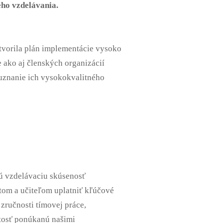
ého vzdelávania.
ytvorila plán implementácie vysoko
ie ako aj členských organizácií
o uznanie ich vysokokvalitného
 vzdelávaciu skúsenosť
om a učiteľom uplatniť kľúčové
zručnosti tímovej práce,
tosť ponúkanú našimi