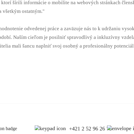
ktorí šírili informácie o mobilite na webových stránkach člens
a všetkým ostatným."
 hodnotenie odvedenej práce a zaväzuje nás to k udržaniu vysok
dobí. Naším cieľom je posilniť spravodlivý a inkluzívny vzdel
učitelia mali šancu naplniť svoj osobný a profesionálny potenciál
+421 2 52 96 26 75