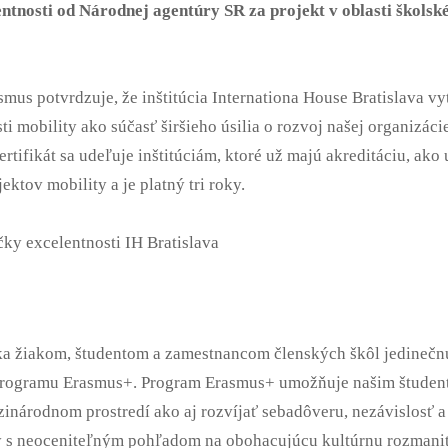
entnosti od Národnej agentúry SR za projekt v oblasti školsk
smus potvrdzuje, že inštitúcia Internationa House Bratislava v
sti mobility ako súčasť širšieho úsilia o rozvoj našej organizác
ertifikát sa udeľuje inštitúciám, ktoré už majú akreditáciu, ak
ektov mobility a je platný tri roky.
 žiakom, študentom a zamestnancom členských škôl jedinečnú
programu Erasmus+. Program Erasmus+ umožňuje našim študent
inárodnom prostredí ako aj rozvíjať sebadôveru, nezávislosť a 
ly s neoceniteľným pohľadom na obohacujúcu kultúrnu rozmani