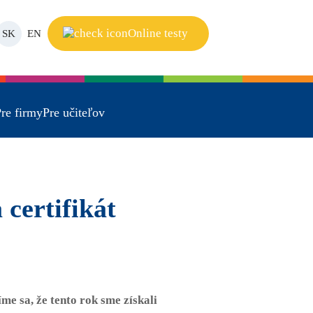
Online testy
SK
EN
re firmy
Pre učiteľov
 certifikát
šíme sa, že tento rok sme získali