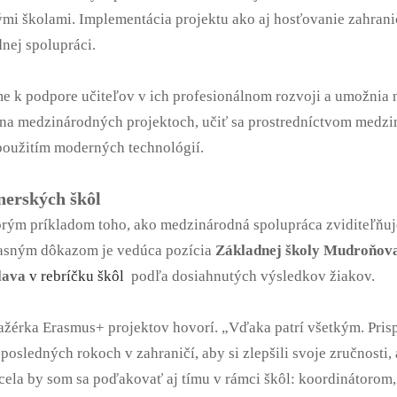
ými školami. Implementácia projektu ako aj hosťovanie zahrani
nej spolupráci.
e k podpore učiteľov v ich profesionálnom rozvoji a umožnia 
 na medzinárodných projektoch, učiť sa prostredníctvom medzi
použitím moderných technológií.
nerských škôl
ým príkladom toho, ako medzinárodná spolupráca zviditeľňuje n
 Jasným dôkazom je vedúca pozícia
Základnej školy Mudroňova
lava
v rebríčku škôl
podľa dosiahnutých výsledkov žiakov.
érka Erasmus+ projektov hovorí. „Vďaka patrí všetkým. Prispe
 posledných rokoch v zahraničí, aby si zlepšili svoje zručnosti, a
cela by som sa poďakovať aj tímu v rámci škôl: koordinátorom,