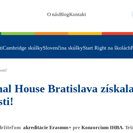
O nás
Blog
Kontakt
ti
Cambridge skúšky
Slovenčina skúšky
Start Right na školách
P
osti!
al House Bratislava získala
ti!
 držiteľom
akreditácie Erasmus+
pre
Konzorcium IHBA
. Te