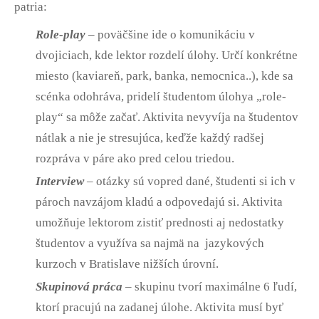
patria:
Role-play
– poväčšine ide o komunikáciu v
dvojiciach, kde lektor rozdelí úlohy. Určí konkrétne
miesto (kaviareň, park, banka, nemocnica..), kde sa
scénka odohráva, pridelí študentom úlohya „role-
play“ sa môže začať. Aktivita nevyvíja na študentov
nátlak a nie je stresujúca, keďže každý radšej
rozpráva v páre ako pred celou triedou.
Interview
– otázky sú vopred dané, študenti si ich v
pároch navzájom kladú a odpovedajú si. Aktivita
umožňuje lektorom zistiť prednosti aj nedostatky
študentov a využíva sa najmä na jazykových
kurzoch v Bratislave nižších úrovní.
Skupinová práca
– skupinu tvorí maximálne 6 ľudí,
ktorí pracujú na zadanej úlohe. Aktivita musí byť