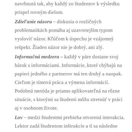
navrhnutá tak, aby každý zo študentov k výsledku
prispel rovným dielom.
Zdieľanie názoru
– diskusia o rozličných
problematikách pomáha aj uzavretejším typom
vysloviť názor. Kľúčom k úspechu je vzájomný
rešpekt. Žiaden názor nie je dobrý, ani zlý.
Informačná medzera –
každý v páre dostane svoj
hárok s informáciami. Informácie, ktoré chýbajú na
papieri jedného z partnerov má ten druhý a naopak.
Cieľom je tímová práca a výmena informácií.
Podobná metóda je priamo aplikovateľná na rôzne
situácie, s ktorými sa študenti môžu stretnúť v práci
aj v osobnom živote.
Lov
– medzi študentmi prebieha otvorená interakcia.
Lektor zadá študentom inštrukcie a tí sa následne