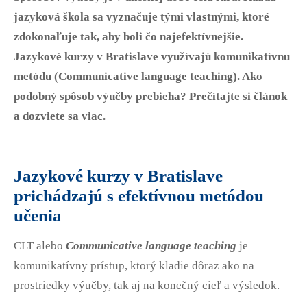
Erasmus
B1 Preliminary
jazyková škola sa vyznačuje tými vlastnými, ktoré
Prihláška na Start Right
B2 First
zdokonaľuje tak, aby boli čo najefektívnejšie.
Partnerské školy
Pre učiteľov
C1 Advanced
Jazykové kurzy v Bratislave využívajú komunikatívnu
Angličtina na SŠ
metódu (Communicative language teaching). Ako
C2 Proficiency
CELTA kurz v Bratislave
O nás
podobný spôsob výučby prebieha? Prečítajte si článok
Prípravné centrá
Erasmus+ kurzy
a dozviete sa viac.
TEPC - učenie prípravných kurzov
Blog
Online metodické kurzy
Konferencia pre učiteľov angličtiny
Kontakt
Jazykové kurzy v Bratislave
prichádzajú s efektívnou metódou
učenia
CLT alebo
Communicative language teaching
je
komunikatívny prístup, ktorý kladie dôraz ako na
prostriedky výučby, tak aj na konečný cieľ a výsledok.