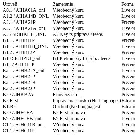
Úroveň
Zameranie
Forma
A0.1 / AIHA01A_onl
Všeobecný kurz
Live o
A1.2 / AIHA14B_ONL
Všeobecný kurz
Live o
A2.1 / AIHA21P
Všeobecný kurz
Prezen
A2.1 / AIHA21A_onl
Všeobecný kurz
Live o
A2 / SRIHKET_ONL
A2 Key fs príprava / teens
Live o
B1.1 / AIHB11P
Všeobecný kurz
Prezen
B1.1 / AIHB11B_ONL
Všeobecný kurz
Live o
B1.2 / AIHB12P
Všeobecný kurz
Prezen
B1 / SRIHPET_onl
B1 Preliminary fS príp. / teens
Live o
B1+ / AIHB1+P
Všeobecný kurz
Prezen
B2.1 / AIHB21A_onl
Všeobecný kurz
Live o
B2.1 / AIHB21P
Všeobecný kurz
Prezen
B2.1 / AIHB21B
Všeobecný kurz
Prezen
B2.2 / AIHB22P
Všeobecný kurz
Prezen
B2 / AIHKB2A
Konverzácia
Prezen
B2 First
Príprava na skúšku (NetLanguages)
E-lear
B1-B2
Obchod (NetLanguages)
E-lear
B2 / AIHFCEA
B2 First príprava
Prezen
B2 / AIHFCEB_onl
B2 First príprava
Live o
C1.1 / AIHC11B_onl
Všeobecný kurz
Live o
C1.1 / AIHC11P
Všeobecný kurz
Prezen