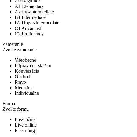
A0 Beginner
A1 Elementary
A2 Pre-Intermediate
B1 Intermediate
B2 Upper-Intermediate
C1 Advanced
C2 Proficiency
Zameranie
Zvoľte zameranie
Všeobecné
Príprava na skúšku
Konverzácia
Obchod
Právo
Medicína
Individuálne
Forma
Zvoľte formu
Prezenčne
Live online
E-learning