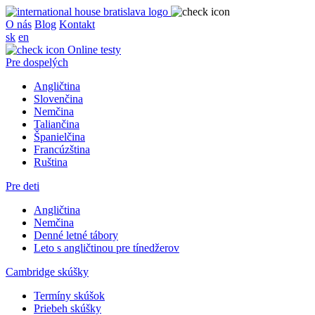
O nás
Blog
Kontakt
sk
en
Online testy
Pre dospelých
Angličtina
Slovenčina
Nemčina
Taliančina
Španielčina
Francúzština
Ruština
Pre deti
Angličtina
Nemčina
Denné letné tábory
Leto s angličtinou pre tínedžerov
Cambridge skúšky
Termíny skúšok
Priebeh skúšky