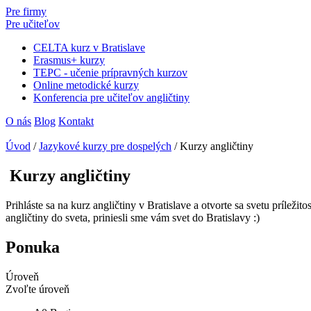
Pre firmy
Pre učiteľov
CELTA kurz v Bratislave
Erasmus+ kurzy
TEPC - učenie prípravných kurzov
Online metodické kurzy
Konferencia pre učiteľov angličtiny
O nás
Blog
Kontakt
Úvod
/
Jazykové kurzy pre dospelých
/
Kurzy angličtiny
Kurzy angličtiny
Prihláste sa na kurz angličtiny v Bratislave a otvorte sa svetu príleži
angličtiny do sveta, priniesli sme vám svet do Bratislavy :)
Ponuka
Úroveň
Zvoľte úroveň