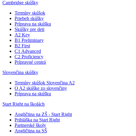
Cambridge skúšky
Termíny skúšok
Priebeh skúšky
Príprava na skúšku
Skúšky pre deti
A2 Key
B1 Preliminary
B2 First
C1 Advanced
C2 Proficiency
Prípravné centrá
Slovenčina skúšky
Termíny skúšok Slovenčina A2
O A2 skúške zo slovenčiny
Príprava na skúšku
Start Right na školách
Angličtina na ZŠ - Start Right
Prihláška na Start Right
Partnerské školy
Angličtina na SŠ