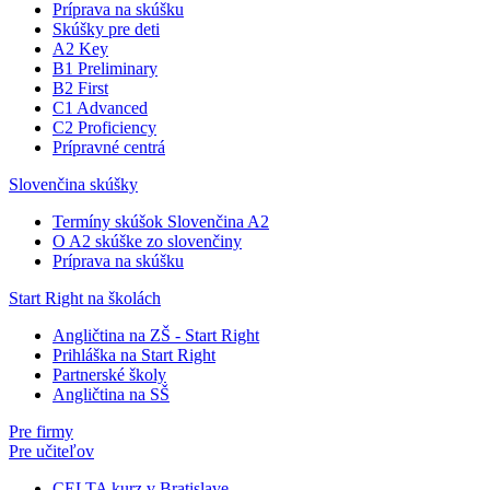
Príprava na skúšku
Skúšky pre deti
A2 Key
B1 Preliminary
B2 First
C1 Advanced
C2 Proficiency
Prípravné centrá
Slovenčina skúšky
Termíny skúšok Slovenčina A2
O A2 skúške zo slovenčiny
Príprava na skúšku
Start Right na školách
Angličtina na ZŠ - Start Right
Prihláška na Start Right
Partnerské školy
Angličtina na SŠ
Pre firmy
Pre učiteľov
CELTA kurz v Bratislave