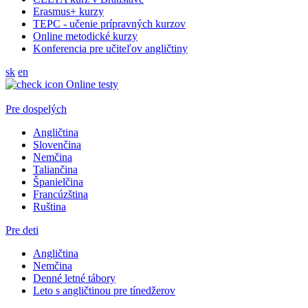
Erasmus+ kurzy
TEPC - učenie prípravných kurzov
Online metodické kurzy
Konferencia pre učiteľov angličtiny
sk
en
Online testy
Pre dospelých
Angličtina
Slovenčina
Nemčina
Taliančina
Španielčina
Francúzština
Ruština
Pre deti
Angličtina
Nemčina
Denné letné tábory
Leto s angličtinou pre tínedžerov