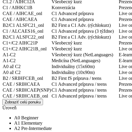
C1.2 / AIHC12A
Všeobecný kurz
Prezen
C1 / AIHKC1B
Konverzácia
Prezen
CAE / AIHCAE_onl
C1 Advanced príprava
Live o
CAE / AIHCAEA
C1 Advanced príprava
Prezen
B2/C1 ALSFC21_onl
B2 First a C1 Adv. (rýchlokurz)
Live o
C1 / ALCAES16_onl
C1 Advanced príprava (3 týždne)
Live o
B2/C1 ALSFC22_onl
B2 First a C1 Adv. (rýchlokurz)
Live o
C1+/C2 AIHC21P
Všeobecný kurz
Prezen
C1+/C2 AIHC21B_onl
Všeobecný kurz
Live o
A1-C2
Všeobecný kurz (NetLanguages)
E-lear
A1-C2
Medicína (NetLanguages)
E-lear
A0 až C2
Individuálny (15x60m)
Live o
A0 až C2
Individuálny (10x90m)
Live o
B2 / SRIHFCEB_onl
B2 First fS príprava / teens
Live o
CAE / SRIHCAEA
C1 Advanced príprava / teens
Prezen
CAE / SRIHCAEP(SNP)
C1 Advanced príprava / teens
Preze
CAE / SRIHCAEB_onl
C1 Advanced príprava / teens
Live o
Zobraziť celú ponuku
Úroveň
A0 Beginner
A1 Elementary
A2 Pre-Intermediate