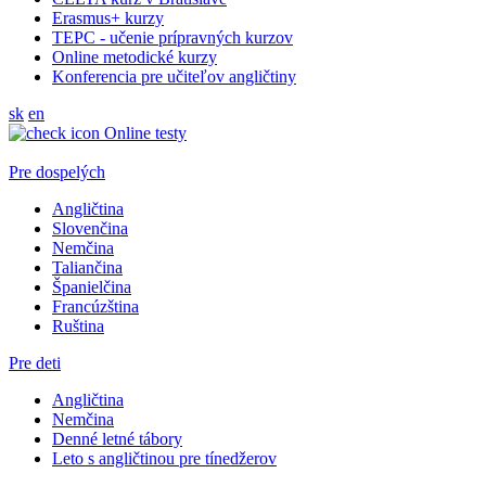
Erasmus+ kurzy
TEPC - učenie prípravných kurzov
Online metodické kurzy
Konferencia pre učiteľov angličtiny
sk
en
Online testy
Pre dospelých
Angličtina
Slovenčina
Nemčina
Taliančina
Španielčina
Francúzština
Ruština
Pre deti
Angličtina
Nemčina
Denné letné tábory
Leto s angličtinou pre tínedžerov