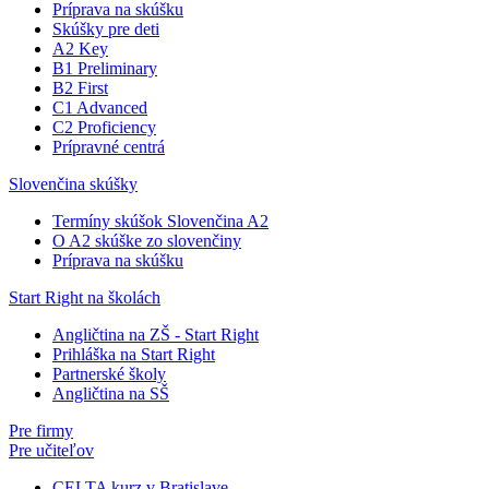
Príprava na skúšku
Skúšky pre deti
A2 Key
B1 Preliminary
B2 First
C1 Advanced
C2 Proficiency
Prípravné centrá
Slovenčina skúšky
Termíny skúšok Slovenčina A2
O A2 skúške zo slovenčiny
Príprava na skúšku
Start Right na školách
Angličtina na ZŠ - Start Right
Prihláška na Start Right
Partnerské školy
Angličtina na SŠ
Pre firmy
Pre učiteľov
CELTA kurz v Bratislave