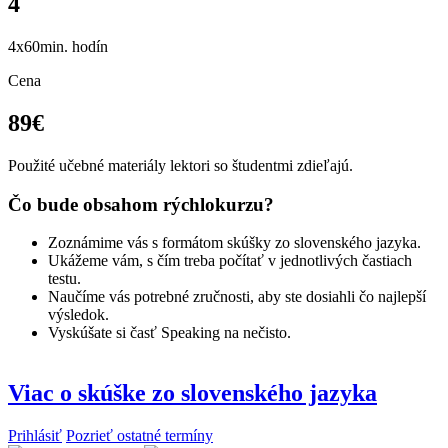
4
4x60min. hodín
Cena
89€
Použité učebné materiály lektori so študentmi zdieľajú.
Čo bude obsahom rýchlokurzu?
Zoznámime vás s formátom skúšky zo slovenského jazyka.
Ukážeme vám, s čím treba počítať v jednotlivých častiach
testu.
Naučíme vás potrebné zručnosti, aby ste dosiahli čo najlepší
výsledok.
Vyskúšate si časť Speaking na nečisto.
Viac o skúške zo slovenského jazyka
Prihlásiť
Pozrieť ostatné termíny