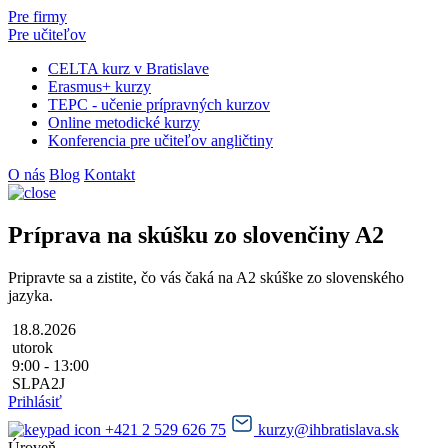
Pre firmy
Pre učiteľov
CELTA kurz v Bratislave
Erasmus+ kurzy
TEPC - učenie prípravných kurzov
Online metodické kurzy
Konferencia pre učiteľov angličtiny
O nás
Blog
Kontakt
Príprava na skúšku zo slovenčiny A2
Pripravte sa a zistite, čo vás čaká na A2 skúške zo slovenského
jazyka.
18.8.2026
utorok
9:00 - 13:00
SLPA2J
Prihlásiť
+421 2 529 626 75
kurzy@ihbratislava.sk
Úroveň