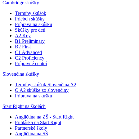
Cambridge skúšky
Termíny skúšok
Priebeh skúšky
Príprava na skúšku
Skúšky pre deti
A2 Key
B1 Preliminary
B2 First
C1 Advanced
C2 Proficiency
Prípravné centrá
Slovenčina skúšky
Termíny skúšok Slovenčina A2
O A2 skúške zo slovenčiny
Príprava na skúšku
Start Right na školách
Angličtina na ZŠ - Start Right
Prihláška na Start Right
Partnerské školy
Angličtina na SŠ