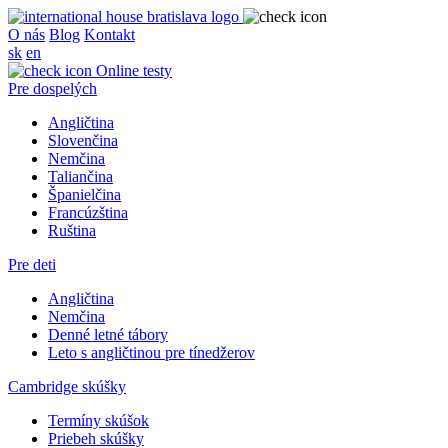
O nás
Blog
Kontakt
sk
en
Online testy
Pre dospelých
Angličtina
Slovenčina
Nemčina
Taliančina
Španielčina
Francúzština
Ruština
Pre deti
Angličtina
Nemčina
Denné letné tábory
Leto s angličtinou pre tínedžerov
Cambridge skúšky
Termíny skúšok
Priebeh skúšky