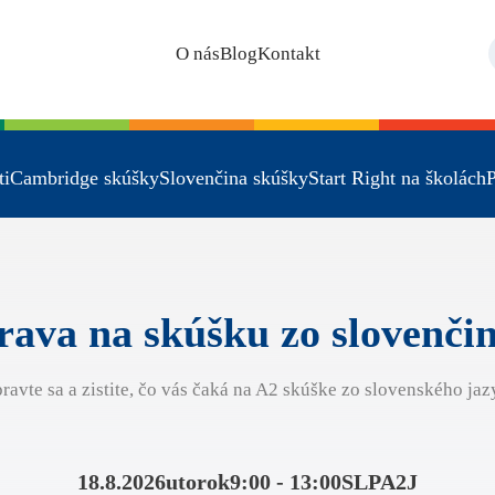
O nás
Blog
Kontakt
ti
Cambridge skúšky
Slovenčina skúšky
Start Right na školách
P
rava na skúšku zo slovenči
pravte sa a zistite, čo vás čaká na A2 skúške zo slovenského jaz
18.8.2026
utorok
9:00 - 13:00
SLPA2J