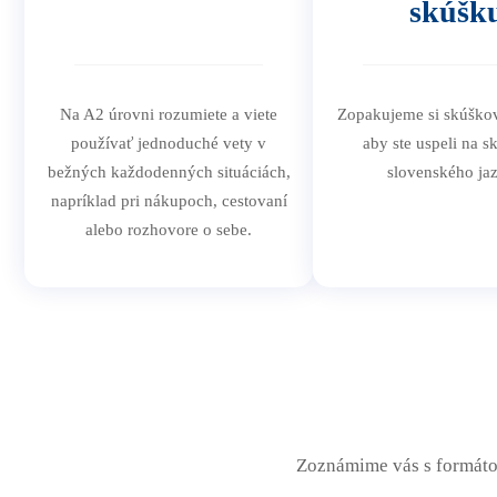
skúšk
Na A2 úrovni rozumiete a viete
Zopakujeme si skúškov
používať jednoduché vety v
aby ste uspeli na s
bežných každodenných situáciách,
slovenského ja
napríklad pri nákupoch, cestovaní
alebo rozhovore o sebe.
Zoznámime vás s formáto