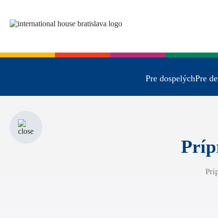
Pre dospelých
Pre de
Príp
Pri