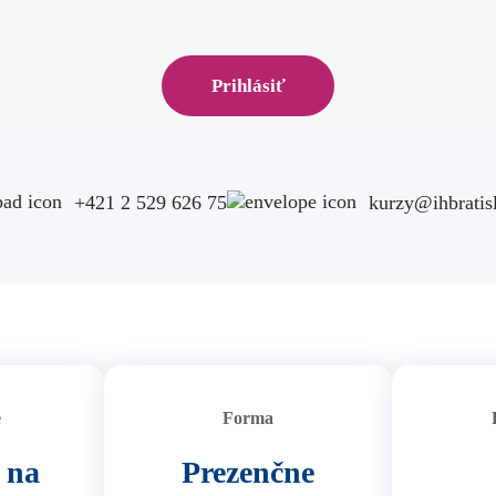
Prihlásiť
+421 2 529 626 75
kurzy@ihbratisl
e
Forma
 na
Prezenčne