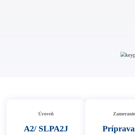
Úroveň
Zamerani
A2/ SLPA2J
Príprava