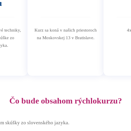
u
é techniky,
Kurz sa koná v našich priestoroch
4
kúške zo
na Moskovskej 13 v Bratislave.
zyka.
Čo bude obsahom rýchlokurzu?
m skúšky zo slovenského jazyka.