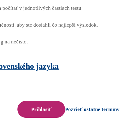
počítať v jednotlivých častiach testu.
nosti, aby ste dosiahli čo najlepší výsledok.
g na nečisto.
lovenského jazyka
Prihlásiť
Pozrieť ostatné termíny