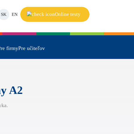
Online testy
SK
EN
re firmy
Pre učiteľov
ny A2
yka.