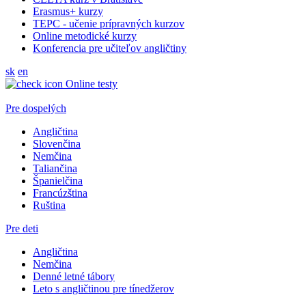
Erasmus+ kurzy
TEPC - učenie prípravných kurzov
Online metodické kurzy
Konferencia pre učiteľov angličtiny
sk
en
Online testy
Pre dospelých
Angličtina
Slovenčina
Nemčina
Taliančina
Španielčina
Francúzština
Ruština
Pre deti
Angličtina
Nemčina
Denné letné tábory
Leto s angličtinou pre tínedžerov