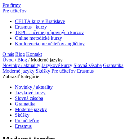
Pre firmy
Pre učiteľov
CELTA kurz v Bratislave
Erasmus+ kurzy
TEPC - učenie prípravných kurzov
Online metodické kurzy
Konferencia pre učiteľov angličtiny
O nás
Blog
Kontakt
Úvod
/
Blog
/
Moderné jazyky
Novinky / aktuality
Jazykové kurzy
Slovná zásoba
Gramatika
Moderné jazyky
Skúšky
Pre učiteľov
Erasmus
Zobraziť kategórie
Novinky / aktuality
Jazykové kurzy
Slovná zásoba
Gramatika
Moderné jazyky
Skúšky
Pre učiteľov
Erasmus