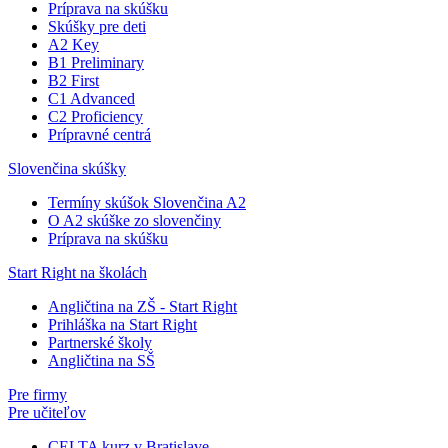
Príprava na skúšku
Skúšky pre deti
A2 Key
B1 Preliminary
B2 First
C1 Advanced
C2 Proficiency
Prípravné centrá
Slovenčina skúšky
Termíny skúšok Slovenčina A2
O A2 skúške zo slovenčiny
Príprava na skúšku
Start Right na školách
Angličtina na ZŠ - Start Right
Prihláška na Start Right
Partnerské školy
Angličtina na SŠ
Pre firmy
Pre učiteľov
CELTA kurz v Bratislave