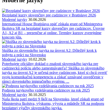
Moderné jazyky
Bezplatné kurzy slovenčiny pre cudzincov v Bratislave 2026
Moderné jazyky
30.06.2026
International House Bratislava opäť získala grant od Ministerstva
školstva SR na bezplatné kurzy slovenčiny pre cudzincov. Úrovne
A1, A2 aj B1 – prezenčne aj online. Termíny kurzov zverejníme
koncom júla.
Skúška zo slovenského jazyka na úrovni A2: Dôležitý krok k
pobytu a práci na Slovensku
Moderné jazyky
10.02.2026
Potrebujete oficiálny doklad o znalosti slovenského jazyka pre
cudzineckú políciu alebo zamestnávateľa? Skúška zo slovenského
jazyka na úrovni A2 je určená práve cudzincom, ktorí si chcú overiť
svoju komunikačnú kompetenciu a získať uznávané osvedčenie v
rámci slovenského imigračného systému. ...
Podpora jazykového vzdelávania cudzincov na rok 2025
Moderné jazyky
30.10.2025
Naša škola patrí medzi 9 škôl na Slovensku, ktoré získali grant od
Ministerstva školstva, výskumu, vývoja a mládeže SR na podporu
bezplatnej výučby slovenského jazyka.