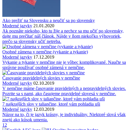
Ako prežiť na Slovensku a neučiť sa po slovensky
Moderné jazyky
21.01.2020
Ak poznáte niekoho, kto tu žije a nechce sa mu učiť po slovensky,
dajte mu prečítať náš článok. Nájde v ňom niekoľko výhovoriek,
prečo sa slovensky učiť netreba.
Osobné zámena v nemčine (vykanie a tykanie)
Moderné jazyky
17.12.2019
Vykanie a tykanie v nemčine nie je vôbec komplikované. Naučte sa
správne používať osobné zámená v nemčine.
Časovanie pravidelných slovies v nemčine
Moderné jazyky
02.10.2019
V nemčine máme časovanie pravidelných a nepravidelných slovies.
Pozrite sa s nami, ako časujeme pravidelné slovesá v nemčine.
7 najkrajších slov v taliančine, ktoré vám pohladia uši
Moderné jazyky
12.03.2019
Názor na to, či je jazyk krásny, je individuálny. Niektoré slová však
znejú ako kúsok umenia.
1
2