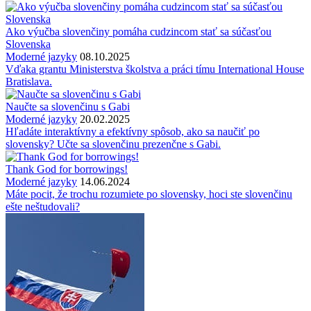
Ako výučba slovenčiny pomáha cudzincom stať sa súčasťou
Slovenska
Moderné jazyky
08.10.2025
Vďaka grantu Ministerstva školstva a práci tímu International House
Bratislava.
Naučte sa slovenčinu s Gabi
Moderné jazyky
20.02.2025
Hľadáte interaktívny a efektívny spôsob, ako sa naučiť po
slovensky? Učte sa slovenčinu prezenčne s Gabi.
Thank God for borrowings!
Moderné jazyky
14.06.2024
Máte pocit, že trochu rozumiete po slovensky, hoci ste slovenčinu
ešte neštudovali?