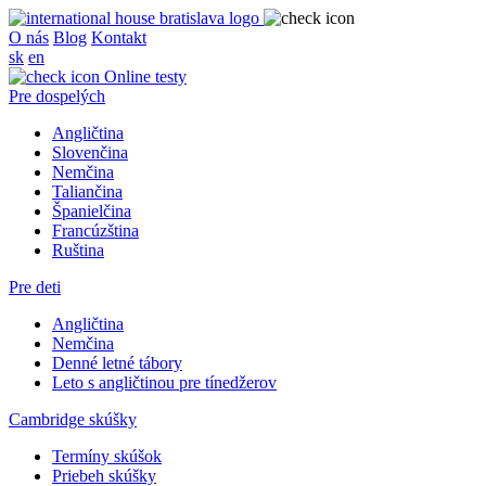
O nás
Blog
Kontakt
sk
en
Online testy
Pre dospelých
Angličtina
Slovenčina
Nemčina
Taliančina
Španielčina
Francúzština
Ruština
Pre deti
Angličtina
Nemčina
Denné letné tábory
Leto s angličtinou pre tínedžerov
Cambridge skúšky
Termíny skúšok
Priebeh skúšky