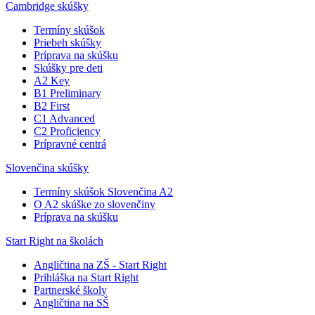
Cambridge skúšky
Termíny skúšok
Priebeh skúšky
Príprava na skúšku
Skúšky pre deti
A2 Key
B1 Preliminary
B2 First
C1 Advanced
C2 Proficiency
Prípravné centrá
Slovenčina skúšky
Termíny skúšok Slovenčina A2
O A2 skúške zo slovenčiny
Príprava na skúšku
Start Right na školách
Angličtina na ZŠ - Start Right
Prihláška na Start Right
Partnerské školy
Angličtina na SŠ