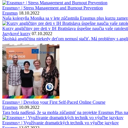
Erasmus+ | Stress Management and Burnout Prevention
Erasmus
18.10.2022
Naša kolegyňa Monika sa v lete zúčastnila Erasmus plus kurzu zame
Kurzy angličtiny pre deti v IH Bratislava úspešne naučia vaše ratolest
Jazykové kurzy
07.10.2022
Školská angličtina niekedy deťom nemusí stačiť. Má problémy s angli
Erasmus+ | Develop your First Self-Paced Online Course
Erasmus
10.09.2022
Tara bola nadšená, že sa mohla zúčastniť na projekte Erasmus Plus na
Erasmus+ | Využívanie dramatických techník vo výučbe jazykov
Erasmus
13.07.2022