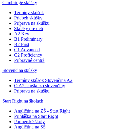
Cambridge skúšky
Termíny skúšok
Priebeh skúšky
Príprava na skúšku
Skúšky pre deti
A2 Key
B1 Preliminary
B2 First
C1 Advanced
C2 Proficiency
Prípravné centrá
Slovenčina skúšky
Termíny skúšok Slovenčina A2
O A2 skúške zo slovenčiny
Príprava na skúšku
Start Right na školách
Angličtina na ZŠ - Start Right
Prihláška na Start Right
Partnerské školy
Angličtina na SŠ