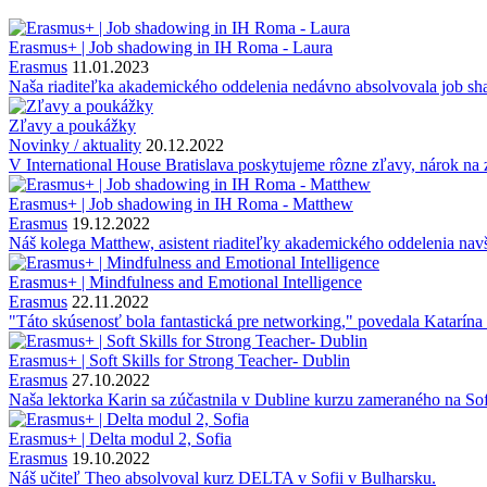
Erasmus+ | Job shadowing in IH Roma - Laura
Erasmus
11.01.2023
Naša riaditeľka akademického oddelenia nedávno absolvovala job s
Zľavy a poukážky
Novinky / aktuality
20.12.2022
V International House Bratislava poskytujeme rôzne zľavy, nárok na 
Erasmus+ | Job shadowing in IH Roma - Matthew
Erasmus
19.12.2022
Náš kolega Matthew, asistent riaditeľky akademického oddelenia nav
Erasmus+ | Mindfulness and Emotional Intelligence
Erasmus
22.11.2022
"Táto skúsenosť bola fantastická pre networking," povedala Katarína
Erasmus+ | Soft Skills for Strong Teacher- Dublin
Erasmus
27.10.2022
Naša lektorka Karin sa zúčastnila v Dubline kurzu zameraného na Sof
Erasmus+ | Delta modul 2, Sofia
Erasmus
19.10.2022
Náš učiteľ Theo absolvoval kurz DELTA v Sofii v Bulharsku.