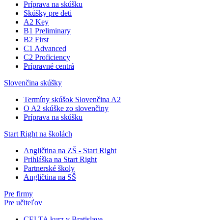
Príprava na skúšku
Skúšky pre deti
A2 Key
B1 Preliminary
B2 First
C1 Advanced
C2 Proficiency
Prípravné centrá
Slovenčina skúšky
Termíny skúšok Slovenčina A2
O A2 skúške zo slovenčiny
Príprava na skúšku
Start Right na školách
Angličtina na ZŠ - Start Right
Prihláška na Start Right
Partnerské školy
Angličtina na SŠ
Pre firmy
Pre učiteľov
CELTA kurz v Bratislave