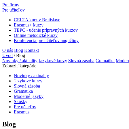
Pre firmy
Pre učiteľov
CELTA kurz v Bratislave
Erasmus+ kurzy
TEPC - učenie prípravných kurzov
Online metodické kurzy
Konferencia pre učiteľov angličtiny
O nás
Blog
Kontakt
Úvod
/
Blog
Novinky / aktuality
Jazykové kurzy
Slovná zásoba
Gramatika
Modern
Zobraziť kategórie
Novinky / aktuality
Jazykové kurzy
Slovná zásoba
Gramatika
Moderné jazyky
Skúšky
Pre učiteľov
Erasmus
Blog