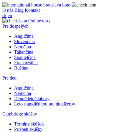
O nás
Blog
Kontakt
sk
en
Online testy
Pre dospelých
Angličtina
Slovenčina
Nemčina
Taliančina
Španielčina
Francúzština
Ruština
Pre deti
Angličtina
Nemčina
Denné letné tábory
Leto s angličtinou pre tínedžerov
Cambridge skúšky
Termíny skúšok
Priebeh skúšky