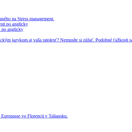
raného na Stress management.
i po anglicky
ckým jazykom aj vaša ratolesť? Nemusíte si zúfať. Podobné ťažkosti sa
 Europasse vo Florencii v Taliansku.