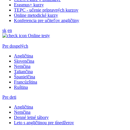
Erasmus+ kurzy
TEPC - učenie prípravných kurzov
Online metodické kurzy
Konferencia pre učiteľov angličtiny
sk
en
Online testy
Pre dospelých
Angličtina
Slovenčina
Nemčina
Taliančina
Španielčina
Francúzština
Ruština
Pre deti
Angličtina
Nemčina
Denné letné tábory
Leto s angličtinou pre tínedžerov