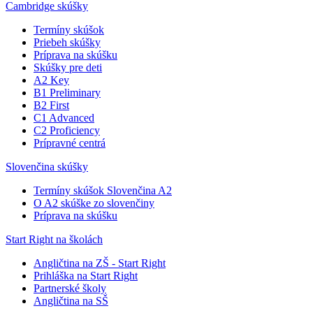
Cambridge skúšky
Termíny skúšok
Priebeh skúšky
Príprava na skúšku
Skúšky pre deti
A2 Key
B1 Preliminary
B2 First
C1 Advanced
C2 Proficiency
Prípravné centrá
Slovenčina skúšky
Termíny skúšok Slovenčina A2
O A2 skúške zo slovenčiny
Príprava na skúšku
Start Right na školách
Angličtina na ZŠ - Start Right
Prihláška na Start Right
Partnerské školy
Angličtina na SŠ