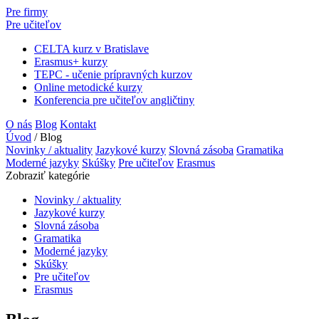
Pre firmy
Pre učiteľov
CELTA kurz v Bratislave
Erasmus+ kurzy
TEPC - učenie prípravných kurzov
Online metodické kurzy
Konferencia pre učiteľov angličtiny
O nás
Blog
Kontakt
Úvod
/
Blog
Novinky / aktuality
Jazykové kurzy
Slovná zásoba
Gramatika
Moderné jazyky
Skúšky
Pre učiteľov
Erasmus
Zobraziť kategórie
Novinky / aktuality
Jazykové kurzy
Slovná zásoba
Gramatika
Moderné jazyky
Skúšky
Pre učiteľov
Erasmus