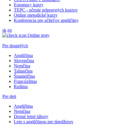
Erasmus+ kurzy
TEPC - učenie prípravných kurzov
Online metodické kurzy
Konferencia pre učiteľov angličtiny
sk
en
Online testy
Pre dospelých
Angličtina
Slovenčina
Nemčina
Taliančina
Španielčina
Francúzština
Ruština
Pre deti
Angličtina
Nemčina
Denné letné tábory
Leto s angličtinou pre tínedžerov