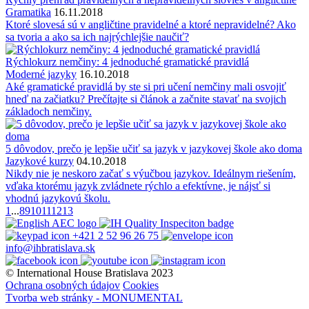
Gramatika
16.11.2018
Ktoré slovesá sú v angličtine pravidelné a ktoré nepravidelné? Ako
sa tvoria a ako sa ich najrýchlejšie naučiť?
Rýchlokurz nemčiny: 4 jednoduché gramatické pravidlá
Moderné jazyky
16.10.2018
Aké gramatické pravidlá by ste si pri učení nemčiny mali osvojiť
hneď na začiatku? Prečítajte si článok a začnite stavať na svojich
základoch nemčiny.
5 dôvodov, prečo je lepšie učiť sa jazyk v jazykovej škole ako doma
Jazykové kurzy
04.10.2018
Nikdy nie je neskoro začať s výučbou jazykov. Ideálnym riešením,
vďaka ktorému jazyk zvládnete rýchlo a efektívne, je nájsť si
vhodnú jazykovú školu.
1
...
8
9
10
11
12
13
+421 2 52 96 26 75
info@ihbratislava.sk
© International House Bratislava 2023
Ochrana osobných údajov
Cookies
Tvorba web stránky - MONUMENTAL