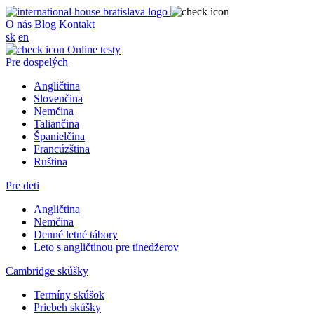
O nás
Blog
Kontakt
sk
en
Online testy
Pre dospelých
Angličtina
Slovenčina
Nemčina
Taliančina
Španielčina
Francúzština
Ruština
Pre deti
Angličtina
Nemčina
Denné letné tábory
Leto s angličtinou pre tínedžerov
Cambridge skúšky
Termíny skúšok
Priebeh skúšky