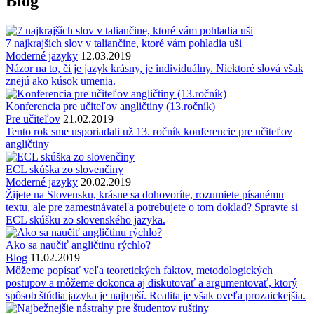
Blog
7 najkrajších slov v taliančine, ktoré vám pohladia uši
Moderné jazyky
12.03.2019
Názor na to, či je jazyk krásny, je individuálny. Niektoré slová však
znejú ako kúsok umenia.
Konferencia pre učiteľov angličtiny (13.ročník)
Pre učiteľov
21.02.2019
Tento rok sme usporiadali už 13. ročník konferencie pre učiteľov
angličtiny
ECL skúška zo slovenčiny
Moderné jazyky
20.02.2019
Žijete na Slovensku, krásne sa dohovoríte, rozumiete písanému
textu, ale pre zamestnávateľa potrebujete o tom doklad? Spravte si
ECL skúšku zo slovenského jazyka.
Ako sa naučiť angličtinu rýchlo?
Blog
11.02.2019
Môžeme popísať veľa teoretických faktov, metodologických
postupov a môžeme dokonca aj diskutovať a argumentovať, ktorý
spôsob štúdia jazyka je najlepší. Realita je však oveľa prozaickejšia.