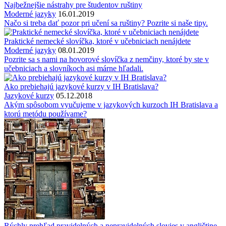
Najbežnejšie nástrahy pre študentov ruštiny
Moderné jazyky
16.01.2019
Načo si treba dať pozor pri učení sa ruštiny? Pozrite si naše tipy.
Praktické nemecké slovíčka, ktoré v učebniciach nenájdete
Moderné jazyky
08.01.2019
Pozrite sa s nami na hovorové slovíčka z nemčiny, ktoré by ste v
učebniciach a slovníkoch asi márne hľadali.
Ako prebiehajú jazykové kurzy v IH Bratislava?
Jazykové kurzy
05.12.2018
Akým spôsobom vyučujeme v jazykových kurzoch IH Bratislava a
ktorú metódu používame?
Rýchly prehľad pravidelných a nepravidelných slovies v angličtine