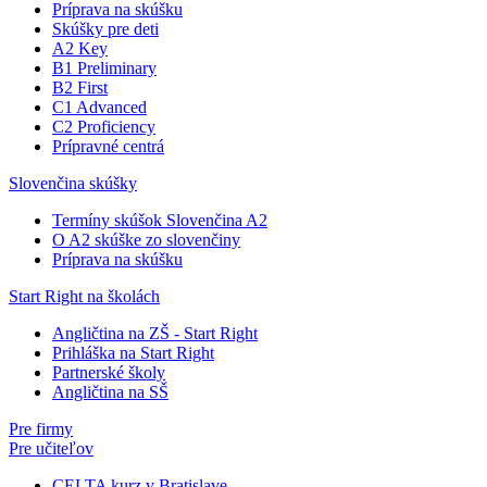
Príprava na skúšku
Skúšky pre deti
A2 Key
B1 Preliminary
B2 First
C1 Advanced
C2 Proficiency
Prípravné centrá
Slovenčina skúšky
Termíny skúšok Slovenčina A2
O A2 skúške zo slovenčiny
Príprava na skúšku
Start Right na školách
Angličtina na ZŠ - Start Right
Prihláška na Start Right
Partnerské školy
Angličtina na SŠ
Pre firmy
Pre učiteľov
CELTA kurz v Bratislave