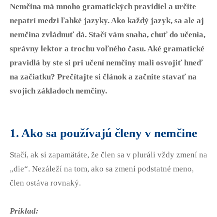
Erasmus
Nemčina má mnoho gramatických pravidiel a určite
B1 Preliminary
Prihláška na Start Right
nepatrí medzi ľahké jazyky. Ako každý jazyk, sa ale aj
B2 First
Partnerské školy
Pre učiteľov
nemčina zvládnuť dá. Stačí vám snaha, chuť do učenia,
C1 Advanced
Angličtina na SŠ
správny lektor a trochu voľného času. Aké gramatické
C2 Proficiency
CELTA kurz v Bratislave
O nás
pravidlá by ste si pri učení nemčiny mali osvojiť hneď
Prípravné centrá
Erasmus+ kurzy
na začiatku? Prečítajte si článok a začnite stavať na
TEPC - učenie prípravných kurzov
Blog
svojich základoch nemčiny.
Online metodické kurzy
Konferencia pre učiteľov angličtiny
Kontakt
1. Ako sa používajú členy v nemčine
Stačí, ak si zapamätáte, že člen sa v pluráli vždy zmení na
„die“. Nezáleží na tom, ako sa zmení podstatné meno,
člen ostáva rovnaký.
Príklad: