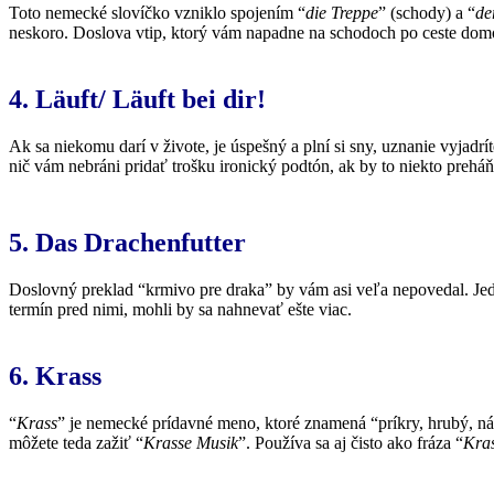
Toto nemecké slovíčko vzniklo spojením “
die Treppe
” (schody) a “
de
neskoro. Doslova vtip, ktorý vám napadne na schodoch po ceste do
4. Läuft/ Läuft bei dir!
Ak sa niekomu darí v živote, je úspešný a plní si sny, uznanie vyjadrít
nič vám nebráni pridať trošku ironický podtón, ak by to niekto preháň
5. Das Drachenfutter
Doslovný preklad “krmivo pre draka” by vám asi veľa nepovedal. Jed
termín pred nimi, mohli by sa nahnevať ešte viac.
6. Krass
“
Krass
” je nemecké prídavné meno, ktoré znamená “príkry, hrubý, ná
môžete teda zažiť “
Krasse Musik
”. Používa sa aj čisto ako fráza “
Kra