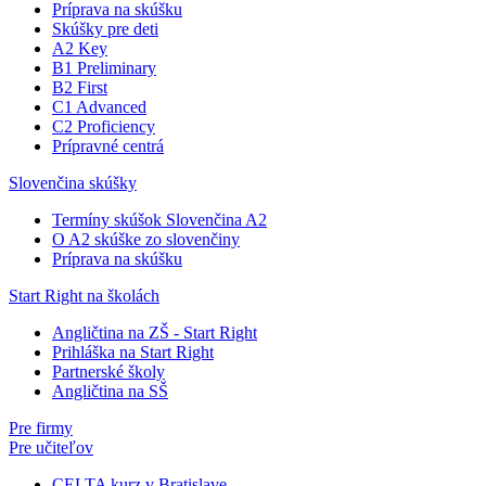
Príprava na skúšku
Skúšky pre deti
A2 Key
B1 Preliminary
B2 First
C1 Advanced
C2 Proficiency
Prípravné centrá
Slovenčina skúšky
Termíny skúšok Slovenčina A2
O A2 skúške zo slovenčiny
Príprava na skúšku
Start Right na školách
Angličtina na ZŠ - Start Right
Prihláška na Start Right
Partnerské školy
Angličtina na SŠ
Pre firmy
Pre učiteľov
CELTA kurz v Bratislave