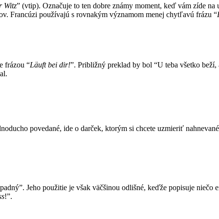
r Witz
” (vtip). Označuje to ten dobre známy moment, keď vám zíde na 
mov. Francúzi používajú s rovnakým významom menej chytľavú frázu “
e frázou “
Läuft bei dir!
”. Približný preklad by bol “U teba všetko beží
al.
noducho povedané, ide o darček, ktorým si chcete uzmieriť nahnevanéh
padný”. Jeho použitie je však väčšinou odlišné, keďže popisuje niečo 
ss
!”.