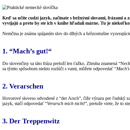
Keď sa učíte cudzí jazyk, začínate s bežnými slovami, frázami a z
vyvíjajú a preto by ste ich v knihe hľadali márne. Tu je niekoľ
Nemčina je známa spájaním slov do dlhých a hrôzostrašne vyzerajúci
1. “Mach’s gut!“
Do slovenčiny sa táto fráza preloží len ťažko. Zhruba znamená “Nech 
sa týmto spôsobom niekto rozlúči s vami, môžete odpovedať “
Mach’s 
2. Verarschen
Hovorové sloveso odvodené z “der Arsch”, čiže výrazu pre ľudský zad
jazyk, stačí odpovedať “
Verarsch mich nicht!
”, pretože viete, že to ni
3. Der Treppenwitz