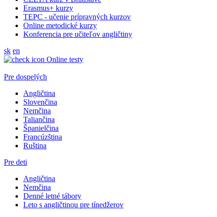
Erasmus+ kurzy
TEPC - učenie prípravných kurzov
Online metodické kurzy
Konferencia pre učiteľov angličtiny
sk
en
Online testy
Pre dospelých
Angličtina
Slovenčina
Nemčina
Taliančina
Španielčina
Francúzština
Ruština
Pre deti
Angličtina
Nemčina
Denné letné tábory
Leto s angličtinou pre tínedžerov