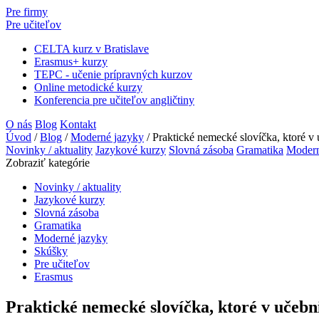
Pre firmy
Pre učiteľov
CELTA kurz v Bratislave
Erasmus+ kurzy
TEPC - učenie prípravných kurzov
Online metodické kurzy
Konferencia pre učiteľov angličtiny
O nás
Blog
Kontakt
Úvod
/
Blog
/
Moderné jazyky
/
Praktické nemecké slovíčka, ktoré v 
Novinky / aktuality
Jazykové kurzy
Slovná zásoba
Gramatika
Modern
Zobraziť kategórie
Novinky / aktuality
Jazykové kurzy
Slovná zásoba
Gramatika
Moderné jazyky
Skúšky
Pre učiteľov
Erasmus
Praktické nemecké slovíčka, ktoré v učebn