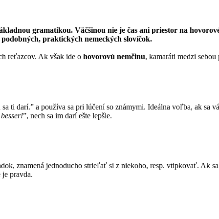
ákladnou gramatikou. Väčšinou nie je čas ani priestor na hovorové 
ko podobných, praktických nemeckých slovíčok.
ch reťazcov. Ak však ide o
hovorovú nemčinu
, kamaráti medzi sebou
sa ti darí.” a používa sa pri lúčení so známymi. Ideálna voľba, ak sa 
besser!
”, nech sa im darí ešte lepšie.
ok, znamená jednoducho strieľať si z niekoho, resp. vtipkovať. Ak sa 
e je pravda.