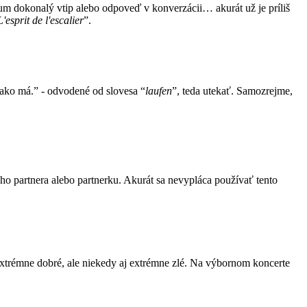
um dokonalý vtip alebo odpoveď v konverzácii… akurát už je príliš
L'esprit de l'escalier
”.
, ako má.” - odvodené od slovesa “
laufen
”, teda utekať. Samozrejme,
o partnera alebo partnerku. Akurát sa nevypláca používať tento
extrémne dobré, ale niekedy aj extrémne zlé. Na výbornom koncerte