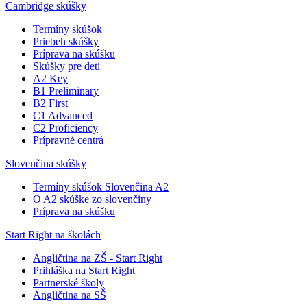
Cambridge skúšky
Termíny skúšok
Priebeh skúšky
Príprava na skúšku
Skúšky pre deti
A2 Key
B1 Preliminary
B2 First
C1 Advanced
C2 Proficiency
Prípravné centrá
Slovenčina skúšky
Termíny skúšok Slovenčina A2
O A2 skúške zo slovenčiny
Príprava na skúšku
Start Right na školách
Angličtina na ZŠ - Start Right
Prihláška na Start Right
Partnerské školy
Angličtina na SŠ