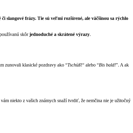
či slangové frázy. Tie sú veľmi rozšírené, ale väčšinou sa rýchlo
 používanú skôr
jednoduché a skrátené výrazy
.
vám zunovali klasické pozdravy ako “
Tschüß
!“ alebo “
Bis bald!
”. A ak
vám niekto z vašich známych snaží tvrdiť, že nemčina nie je užitočný