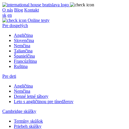
O nás
Blog
Kontakt
sk
en
Online testy
Pre dospelých
Angličtina
Slovenčina
Nemčina
Taliančina
Španielčina
Francúzština
Ruština
Pre deti
Angličtina
Nemčina
Denné letné tábory
Leto s angličtinou pre tínedžerov
Cambridge skúšky
Termíny skúšok
Priebeh skúšky