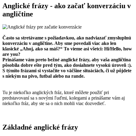
Anglické frázy - ako začať konverzáciu v
angličtine
Často sa stretávame s požiadavkou, ako nadviazať zmysluplnú
konverzáciu v angličtine. Aby sme povedali viac ako len
klasické „Ahoj, ako sa máš?“ To vieme asi všetci: Hi/Hello, how
are you?
Prinášame vám preto bežné anglické frázy, aby vaša angličtina
pôsobila dobre ešte pred tým, ako dosiahnete vysokú úroveň :).
S týmito frázami si vystačíte vo väčšine situáciách, či už pôjdete
s niekým na pivo, futbal alebo na rande.
Tu je niekoľko anglických fráz, ktoré môžete použiť pri
predstavovaní sa s novými ľuďmi, kolegami a prinášame vám aj
niekoľko fráz, aby ste sa o nich mohli viac dozvedieť.
Základné anglické frázy