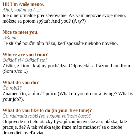
Hi! I´m /vaše meno/.
Ahoj, volám sa /..../.
Ide o neformálne predstavovanie. Ak vám nepovie svoje meno,
môžete sa potom spýtať: And you? (A ty?)
Nice to meet you.
Teší ma.
Je slušné použiť túto frázu, keď spoznáte niekoho nového.
Where are you from?
Odkiaľ si / Odkiaľ ste?
Zistite, z ktorej krajiny pochádza. Odpovedá sa frázou: I am from...
(Som z/zo...)
What do you do?
Čo robíš?
Znamená to, akú máš prácu (What do you do for a living?/ What is
your job?).
What do you like to do (in your free time)?
Čo rád/rada robíš (vo svojom voľnom čase)?
Odpovede na tieto otázky bývajú zaujímavejšie ako otázka, kde
pracuje, že? A tak vďaka tejto fráze máte možnosť sa o osobe
dozvedieť oveľa viac.