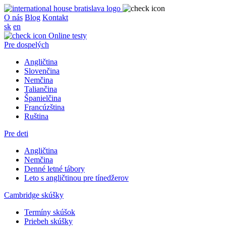
O nás
Blog
Kontakt
sk
en
Online testy
Pre dospelých
Angličtina
Slovenčina
Nemčina
Taliančina
Španielčina
Francúzština
Ruština
Pre deti
Angličtina
Nemčina
Denné letné tábory
Leto s angličtinou pre tínedžerov
Cambridge skúšky
Termíny skúšok
Priebeh skúšky