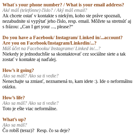
What´s your phone number? / What is your email address?
Aké máš (telefónne) číslo? / Aký máš email?
Ak chcete ostať v kontakte s niekým, koho ste práve spoznali,
nezabudnite si vypýtať jeho číslo, resp. email. Môžete sa stretnúť aj
s frázou: „Can I get your ..., please?“
Do you have a Facebook/ Instagram/ Linked in/...account?
Are you on Facebook/Instagram/Linkedin/...?
Máš účet na Facebooku/ Instagrame/ Linked in/...?
Niekedy je jednoduchšie sa skontaktovať cez sociálne siete a tak
zostať v kontakte aj naďalej.
How’s it going?
Ako sa máš? Ako sa ti vedie?
Nenechajte sa zmiasť, neznamená to, kam idete :). Ide o neformálnu
otázku.
How’s life?
Ako sa máš? Ako sa ti vedie?
Toto je ešte viac neformálne.
What’s up?
Ako sa máš?
Čo robíš (teraz)? Resp. čo sa deje?