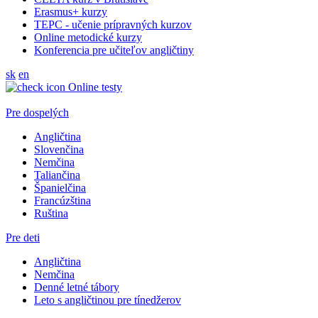
Erasmus+ kurzy
TEPC - učenie prípravných kurzov
Online metodické kurzy
Konferencia pre učiteľov angličtiny
sk
en
Online testy
Pre dospelých
Angličtina
Slovenčina
Nemčina
Taliančina
Španielčina
Francúzština
Ruština
Pre deti
Angličtina
Nemčina
Denné letné tábory
Leto s angličtinou pre tínedžerov