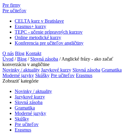
Pre firmy
Pre učiteľov
CELTA kurz v Bratislave
Erasmus+ kurzy
TEPC - učenie prípravných kurzov
Online metodické kurzy
Konferencia pre učiteľov angličtiny
O nás
Blog
Kontakt
Úvod
/
Blog
/
Slovná zásoba
/
Anglické frázy - ako začať
konverzáciu v angličtine
Novinky / aktuality
Jazykové kurzy
Slovná zásoba
Gramatika
Moderné jazyky
Skúšky
Pre učiteľov
Erasmus
Zobraziť kategórie
Novinky / aktuality
Jazykové kurzy
Slovná zásoba
Gramatika
Moderné jazyky
Skúšky
Pre učiteľov
Erasmus