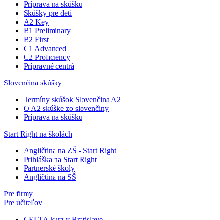
Príprava na skúšku
Skúšky pre deti
A2 Key
B1 Preliminary
B2 First
C1 Advanced
C2 Proficiency
Prípravné centrá
Slovenčina skúšky
Termíny skúšok Slovenčina A2
O A2 skúške zo slovenčiny
Príprava na skúšku
Start Right na školách
Angličtina na ZŠ - Start Right
Prihláška na Start Right
Partnerské školy
Angličtina na SŠ
Pre firmy
Pre učiteľov
CELTA kurz v Bratislave