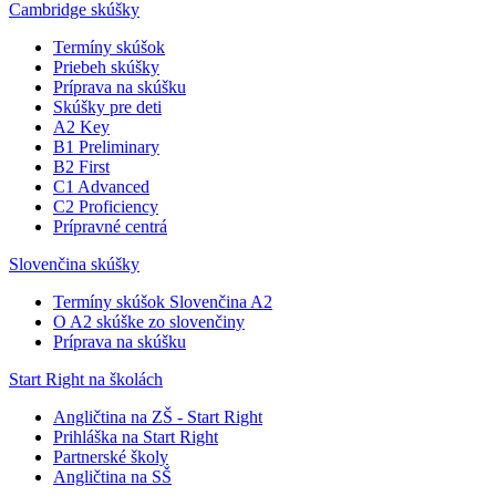
Cambridge skúšky
Termíny skúšok
Priebeh skúšky
Príprava na skúšku
Skúšky pre deti
A2 Key
B1 Preliminary
B2 First
C1 Advanced
C2 Proficiency
Prípravné centrá
Slovenčina skúšky
Termíny skúšok Slovenčina A2
O A2 skúške zo slovenčiny
Príprava na skúšku
Start Right na školách
Angličtina na ZŠ - Start Right
Prihláška na Start Right
Partnerské školy
Angličtina na SŠ