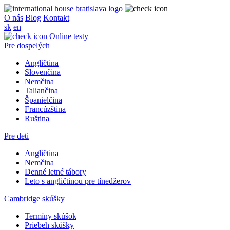
O nás
Blog
Kontakt
sk
en
Online testy
Pre dospelých
Angličtina
Slovenčina
Nemčina
Taliančina
Španielčina
Francúzština
Ruština
Pre deti
Angličtina
Nemčina
Denné letné tábory
Leto s angličtinou pre tínedžerov
Cambridge skúšky
Termíny skúšok
Priebeh skúšky