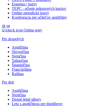
Erasmus+ kurzy
TEPC - učenie prípravných kurzov
Online metodické kurzy
Konferencia pre učiteľov angličtiny
sk
en
Online testy
Pre dospelých
Angličtina
Slovenčina
Nemčina
Taliančina
Španielčina
Francúzština
Ruština
Pre deti
Angličtina
Nemčina
Denné letné tábory
Leto s angličtinou pre tínedžerov