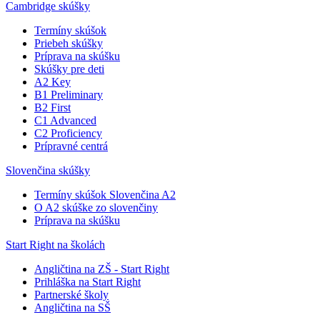
Cambridge skúšky
Termíny skúšok
Priebeh skúšky
Príprava na skúšku
Skúšky pre deti
A2 Key
B1 Preliminary
B2 First
C1 Advanced
C2 Proficiency
Prípravné centrá
Slovenčina skúšky
Termíny skúšok Slovenčina A2
O A2 skúške zo slovenčiny
Príprava na skúšku
Start Right na školách
Angličtina na ZŠ - Start Right
Prihláška na Start Right
Partnerské školy
Angličtina na SŠ