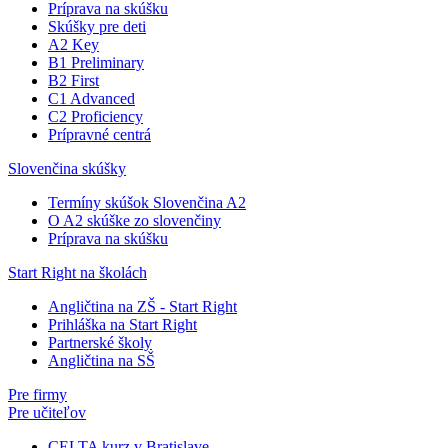
Príprava na skúšku
Skúšky pre deti
A2 Key
B1 Preliminary
B2 First
C1 Advanced
C2 Proficiency
Prípravné centrá
Slovenčina skúšky
Termíny skúšok Slovenčina A2
O A2 skúške zo slovenčiny
Príprava na skúšku
Start Right na školách
Angličtina na ZŠ - Start Right
Prihláška na Start Right
Partnerské školy
Angličtina na SŠ
Pre firmy
Pre učiteľov
CELTA kurz v Bratislave