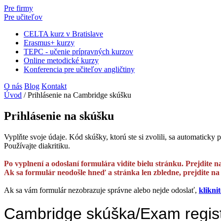
Pre firmy
Pre učiteľov
CELTA kurz v Bratislave
Erasmus+ kurzy
TEPC - učenie prípravných kurzov
Online metodické kurzy
Konferencia pre učiteľov angličtiny
O nás
Blog
Kontakt
Úvod
/
Prihlásenie na Cambridge skúšku
Prihlásenie na skúšku
Vyplňte svoje údaje. Kód skúšky, ktorú ste si zvolili, sa automaticky 
Používajte diakritiku.
Po vyplnení a odoslaní formulára vidíte bielu stránku. Prejdite n
Ak sa formulár neodošle hneď a stránka len zbledne, prejdite na v
Ak sa vám formulár nezobrazuje správne alebo nejde odoslať,
klikni