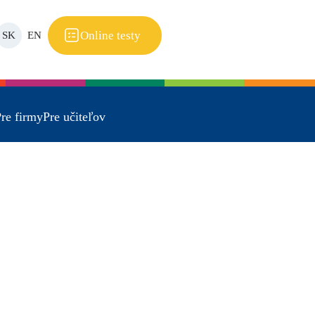
Online testy
SK
EN
re firmy
Pre učiteľov