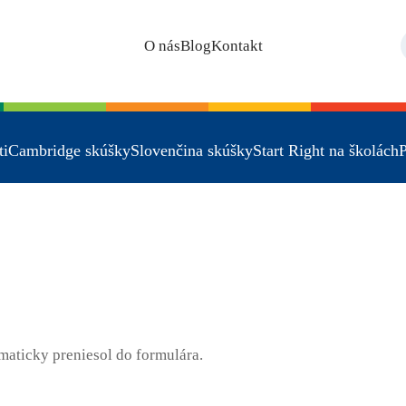
O nás
Blog
Kontakt
ti
Cambridge skúšky
Slovenčina skúšky
Start Right na školách
P
omaticky preniesol do formulára.