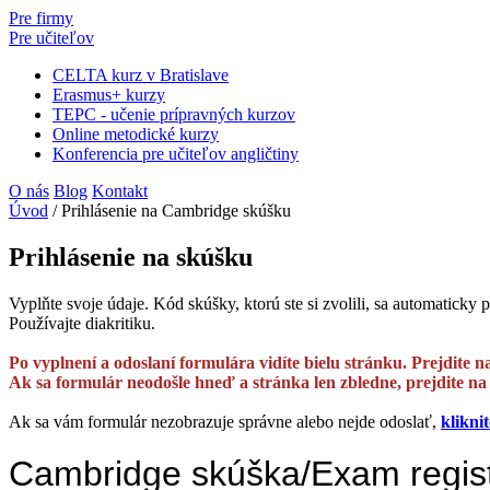
Pre firmy
Pre učiteľov
CELTA kurz v Bratislave
Erasmus+ kurzy
TEPC - učenie prípravných kurzov
Online metodické kurzy
Konferencia pre učiteľov angličtiny
O nás
Blog
Kontakt
Úvod
/
Prihlásenie na Cambridge skúšku
Prihlásenie na skúšku
Vyplňte svoje údaje. Kód skúšky, ktorú ste si zvolili, sa automaticky 
Používajte diakritiku.
Po vyplnení a odoslaní formulára vidíte bielu stránku. Prejdite n
Ak sa formulár neodošle hneď a stránka len zbledne, prejdite na v
Ak sa vám formulár nezobrazuje správne alebo nejde odoslať,
klikni