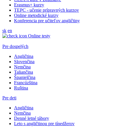
Erasmus+ kurzy
TEPC - učenie prípravných kurzov
Online metodické kurzy
Konferencia pre učiteľov angličtiny
sk
en
Online testy
Pre dospelých
Angličtina
Slovenčina
Nemčina
Taliančina
Španielčina
Francúzština
Ruština
Pre deti
Angličtina
Nemčina
Denné letné tábory
Leto s angličtinou pre tínedžerov