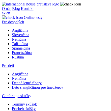
O nás
Blog
Kontakt
sk
en
Online testy
Pre dospelých
Angličtina
Slovenčina
Nemčina
Taliančina
Španielčina
Francúzština
Ruština
Pre deti
Angličtina
Nemčina
Denné letné tábory
Leto s angličtinou pre tínedžerov
Cambridge skúšky
Termíny skúšok
Priebeh skúšky