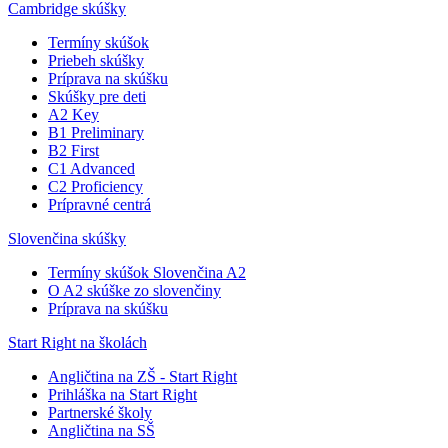
Cambridge skúšky
Termíny skúšok
Priebeh skúšky
Príprava na skúšku
Skúšky pre deti
A2 Key
B1 Preliminary
B2 First
C1 Advanced
C2 Proficiency
Prípravné centrá
Slovenčina skúšky
Termíny skúšok Slovenčina A2
O A2 skúške zo slovenčiny
Príprava na skúšku
Start Right na školách
Angličtina na ZŠ - Start Right
Prihláška na Start Right
Partnerské školy
Angličtina na SŠ