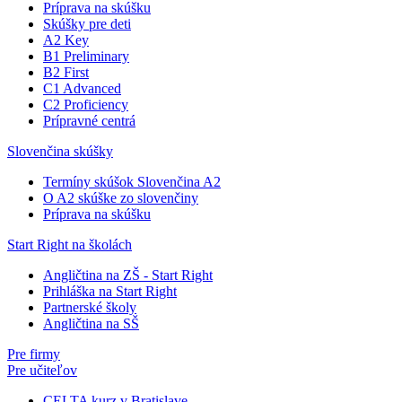
Príprava na skúšku
Skúšky pre deti
A2 Key
B1 Preliminary
B2 First
C1 Advanced
C2 Proficiency
Prípravné centrá
Slovenčina skúšky
Termíny skúšok Slovenčina A2
O A2 skúške zo slovenčiny
Príprava na skúšku
Start Right na školách
Angličtina na ZŠ - Start Right
Prihláška na Start Right
Partnerské školy
Angličtina na SŠ
Pre firmy
Pre učiteľov
CELTA kurz v Bratislave