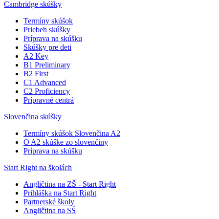
Cambridge skúšky
Termíny skúšok
Priebeh skúšky
Príprava na skúšku
Skúšky pre deti
A2 Key
B1 Preliminary
B2 First
C1 Advanced
C2 Proficiency
Prípravné centrá
Slovenčina skúšky
Termíny skúšok Slovenčina A2
O A2 skúške zo slovenčiny
Príprava na skúšku
Start Right na školách
Angličtina na ZŠ - Start Right
Prihláška na Start Right
Partnerské školy
Angličtina na SŠ