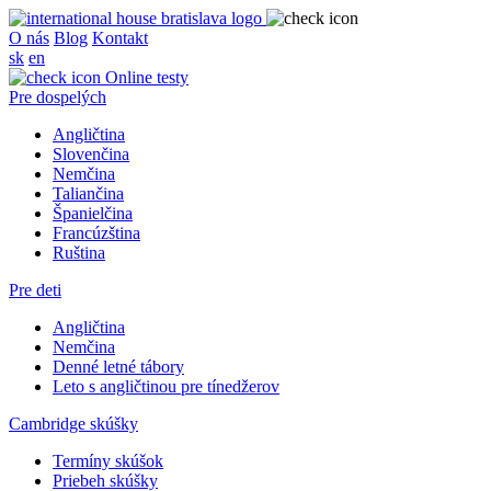
O nás
Blog
Kontakt
sk
en
Online testy
Pre dospelých
Angličtina
Slovenčina
Nemčina
Taliančina
Španielčina
Francúzština
Ruština
Pre deti
Angličtina
Nemčina
Denné letné tábory
Leto s angličtinou pre tínedžerov
Cambridge skúšky
Termíny skúšok
Priebeh skúšky