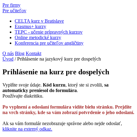
Pre firmy
Pre učiteľov
CELTA kurz v Bratislave
Erasmus+ kurzy
TEPC - učenie prípravných kurzov
Online metodické kurzy
Konferencia pre učiteľov angličtiny
O nás
Blog
Kontakt
Úvod
/
Prihlásenie na jazykový kurz pre dospelých
Prihlásenie na kurz pre dospelých
Vyplňte svoje údaje.
Kód kurzu
, ktorý ste si zvolili,
sa
automaticky preniesol do formulára
.
Používajte diakritiku.
Po vyplnení a odoslaní formulára vidíte bielu stránku. Prejdite
na vrch stránky, kde sa vám zobrazí potvrdenie o jeho odoslaní.
Ak sa vám formulár nezobrazuje správne alebo nejde odoslať,
kliknite na externý odkaz.