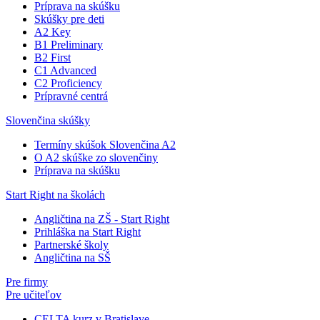
Príprava na skúšku
Skúšky pre deti
A2 Key
B1 Preliminary
B2 First
C1 Advanced
C2 Proficiency
Prípravné centrá
Slovenčina skúšky
Termíny skúšok Slovenčina A2
O A2 skúške zo slovenčiny
Príprava na skúšku
Start Right na školách
Angličtina na ZŠ - Start Right
Prihláška na Start Right
Partnerské školy
Angličtina na SŠ
Pre firmy
Pre učiteľov
CELTA kurz v Bratislave