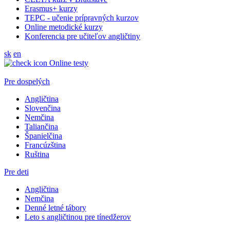
Erasmus+ kurzy
TEPC - učenie prípravných kurzov
Online metodické kurzy
Konferencia pre učiteľov angličtiny
sk
en
Online testy
Pre dospelých
Angličtina
Slovenčina
Nemčina
Taliančina
Španielčina
Francúzština
Ruština
Pre deti
Angličtina
Nemčina
Denné letné tábory
Leto s angličtinou pre tínedžerov