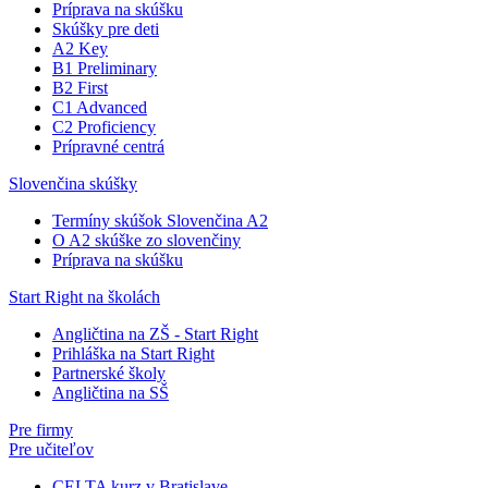
Príprava na skúšku
Skúšky pre deti
A2 Key
B1 Preliminary
B2 First
C1 Advanced
C2 Proficiency
Prípravné centrá
Slovenčina skúšky
Termíny skúšok Slovenčina A2
O A2 skúške zo slovenčiny
Príprava na skúšku
Start Right na školách
Angličtina na ZŠ - Start Right
Prihláška na Start Right
Partnerské školy
Angličtina na SŠ
Pre firmy
Pre učiteľov
CELTA kurz v Bratislave