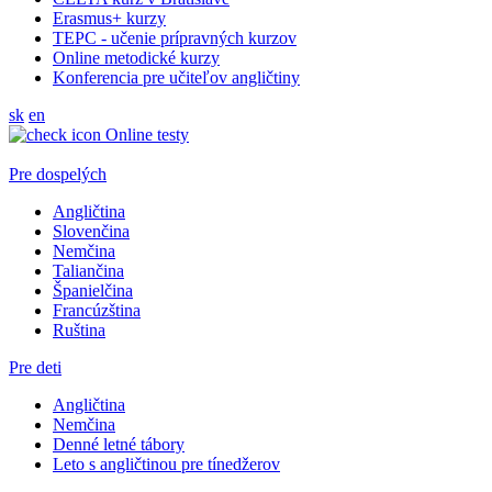
Erasmus+ kurzy
TEPC - učenie prípravných kurzov
Online metodické kurzy
Konferencia pre učiteľov angličtiny
sk
en
Online testy
Pre dospelých
Angličtina
Slovenčina
Nemčina
Taliančina
Španielčina
Francúzština
Ruština
Pre deti
Angličtina
Nemčina
Denné letné tábory
Leto s angličtinou pre tínedžerov