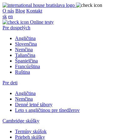
O nás
Blog
Kontakt
sk
en
Online testy
Pre dospelých
Angličtina
Slovenčina
Nemčina
Taliančina
Španielčina
Francúzština
Ruština
Pre deti
Angličtina
Nemčina
Denné letné tábory
Leto s angličtinou pre tínedžerov
Cambridge skúšky
Termíny skúšok
Priebeh skúšky