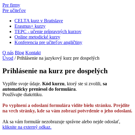
Pre firmy
Pre učiteľov
CELTA kurz v Bratislave
Erasmus+ kurzy
TEPC - učenie prípravných kurzov
Online metodické kurzy
Konferencia pre učiteľov angličtiny
O nás
Blog
Kontakt
Úvod
/
Prihlásenie na jazykový kurz pre dospelých
Prihlásenie na kurz pre dospelých
Vyplňte svoje údaje.
Kód kurzu
, ktorý ste si zvolili,
sa
automaticky preniesol do formulára
.
Používajte diakritiku.
Po vyplnení a odoslaní formulára vidíte bielu stránku. Prejdite
na vrch stránky, kde sa vám zobrazí potvrdenie o jeho odoslaní.
Ak sa vám formulár nezobrazuje správne alebo nejde odoslať,
kliknite na externý odkaz.