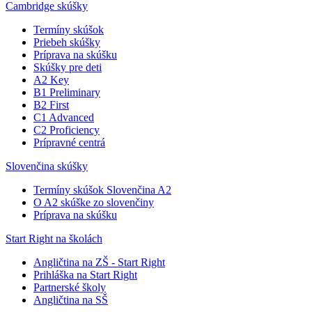
Cambridge skúšky
Termíny skúšok
Priebeh skúšky
Príprava na skúšku
Skúšky pre deti
A2 Key
B1 Preliminary
B2 First
C1 Advanced
C2 Proficiency
Prípravné centrá
Slovenčina skúšky
Termíny skúšok Slovenčina A2
O A2 skúške zo slovenčiny
Príprava na skúšku
Start Right na školách
Angličtina na ZŠ - Start Right
Prihláška na Start Right
Partnerské školy
Angličtina na SŠ