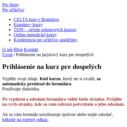
Pre firmy
Pre učiteľov
CELTA kurz v Bratislave
Erasmus+ kurzy
TEPC - učenie prípravných kurzov
Online metodické kurzy
Konferencia pre učiteľov angličtiny
O nás
Blog
Kontakt
Úvod
/
Prihlásenie na jazykový kurz pre dospelých
Prihlásenie na kurz pre dospelých
Vyplňte svoje údaje.
Kód kurzu
, ktorý ste si zvolili,
sa
automaticky preniesol do formulára
.
Používajte diakritiku.
Po vyplnení a odoslaní formulára vidíte bielu stránku. Prejdite
na vrch stránky, kde sa vám zobrazí potvrdenie o jeho odoslaní.
Ak sa vám formulár nezobrazuje správne alebo nejde odoslať,
kliknite na externý odkaz.