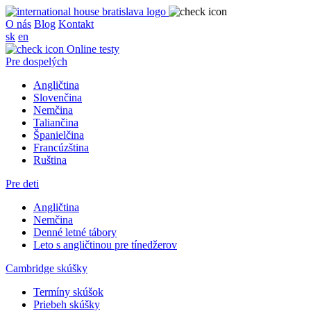
O nás
Blog
Kontakt
sk
en
Online testy
Pre dospelých
Angličtina
Slovenčina
Nemčina
Taliančina
Španielčina
Francúzština
Ruština
Pre deti
Angličtina
Nemčina
Denné letné tábory
Leto s angličtinou pre tínedžerov
Cambridge skúšky
Termíny skúšok
Priebeh skúšky