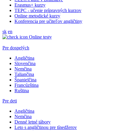
Erasmus+ kurzy
TEPC - učenie prípravných kurzov
Online metodické kurzy
Konferencia pre učiteľov angličtiny
sk
en
Online testy
Pre dospelých
Angličtina
Slovenčina
Nemčina
Taliančina
Španielčina
Francúzština
Ruština
Pre deti
Angličtina
Nemčina
Denné letné tábory
Leto s angličtinou pre tínedžerov