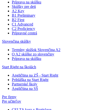
Príprava na skúšku
Skúšky pre deti
A2 Key
B1 Preliminary
B2 First
C1 Advanced
C2 Proficiency
Prípravné centrá
Slovenčina skúšky
Termíny skúšok Slovenčina A2
O A2 skúške zo slovenčiny
Príprava na skúšku
Start Right na školách
Angličtina na ZŠ - Start Right
Prihláška na Start Right
Partnerské školy
Angličtina na SŠ
Pre firmy
Pre učiteľov
CELTA kurz v Bratislave