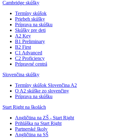
Cambridge skúšky
Termíny skúšok
Priebeh skúšky
Príprava na skúšku
Skúšky pre deti
A2 Key
B1 Preliminary
B2 First
C1 Advanced
C2 Proficiency
Prípravné centrá
Slovenčina skúšky
Termíny skúšok Slovenčina A2
O A2 skúške zo slovenčiny
Príprava na skúšku
Start Right na školách
Angličtina na ZŠ - Start Right
Prihláška na Start Right
Partnerské školy
Angličtina na SŠ