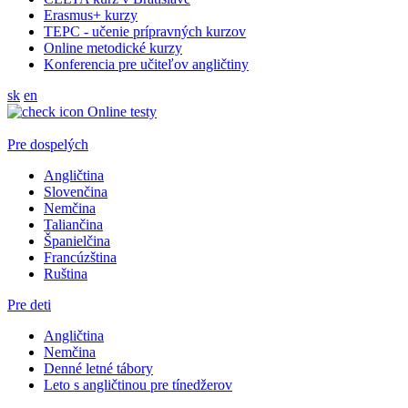
Erasmus+ kurzy
TEPC - učenie prípravných kurzov
Online metodické kurzy
Konferencia pre učiteľov angličtiny
sk
en
Online testy
Pre dospelých
Angličtina
Slovenčina
Nemčina
Taliančina
Španielčina
Francúzština
Ruština
Pre deti
Angličtina
Nemčina
Denné letné tábory
Leto s angličtinou pre tínedžerov