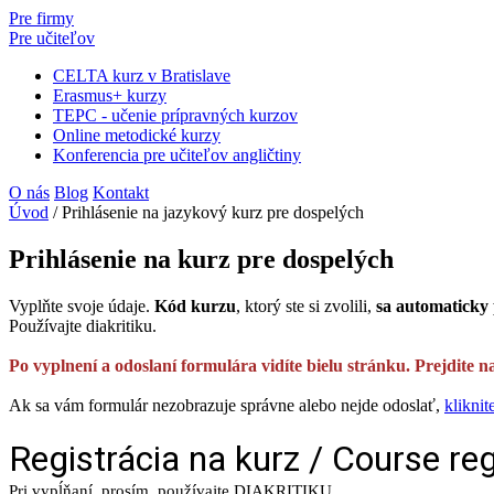
Pre firmy
Pre učiteľov
CELTA kurz v Bratislave
Erasmus+ kurzy
TEPC - učenie prípravných kurzov
Online metodické kurzy
Konferencia pre učiteľov angličtiny
O nás
Blog
Kontakt
Úvod
/
Prihlásenie na jazykový kurz pre dospelých
Prihlásenie na kurz pre dospelých
Vyplňte svoje údaje.
Kód kurzu
, ktorý ste si zvolili,
sa automaticky 
Používajte diakritiku.
Po vyplnení a odoslaní formulára vidíte bielu stránku. Prejdite n
Ak sa vám formulár nezobrazuje správne alebo nejde odoslať,
kliknit