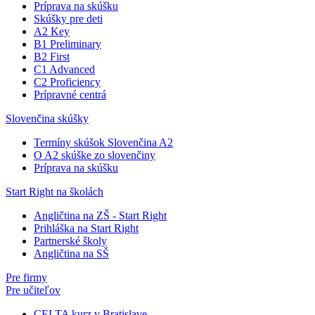
Príprava na skúšku
Skúšky pre deti
A2 Key
B1 Preliminary
B2 First
C1 Advanced
C2 Proficiency
Prípravné centrá
Slovenčina skúšky
Termíny skúšok Slovenčina A2
O A2 skúške zo slovenčiny
Príprava na skúšku
Start Right na školách
Angličtina na ZŠ - Start Right
Prihláška na Start Right
Partnerské školy
Angličtina na SŠ
Pre firmy
Pre učiteľov
CELTA kurz v Bratislave