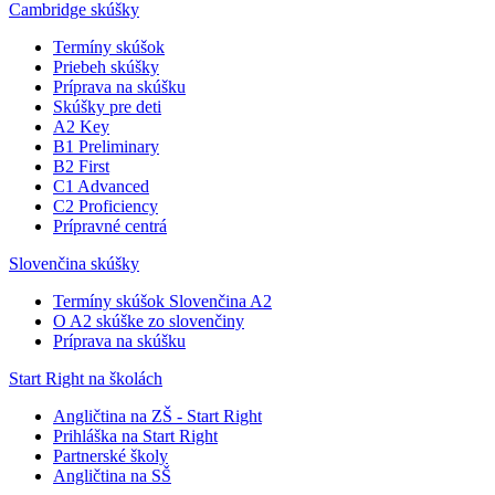
Cambridge skúšky
Termíny skúšok
Priebeh skúšky
Príprava na skúšku
Skúšky pre deti
A2 Key
B1 Preliminary
B2 First
C1 Advanced
C2 Proficiency
Prípravné centrá
Slovenčina skúšky
Termíny skúšok Slovenčina A2
O A2 skúške zo slovenčiny
Príprava na skúšku
Start Right na školách
Angličtina na ZŠ - Start Right
Prihláška na Start Right
Partnerské školy
Angličtina na SŠ