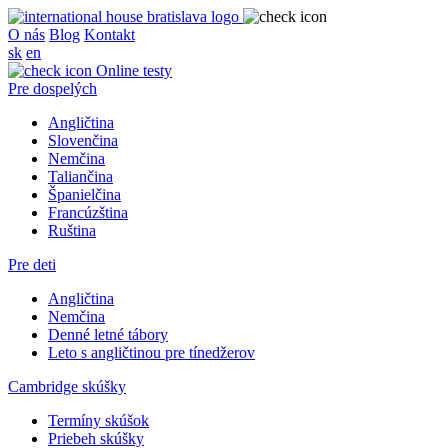
O nás
Blog
Kontakt
sk
en
Online testy
Pre dospelých
Angličtina
Slovenčina
Nemčina
Taliančina
Španielčina
Francúzština
Ruština
Pre deti
Angličtina
Nemčina
Denné letné tábory
Leto s angličtinou pre tínedžerov
Cambridge skúšky
Termíny skúšok
Priebeh skúšky