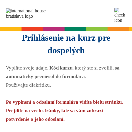
SK
EN
Online testy
Prihlásenie na kurz pre
Pre dospelých
dospelých
Angličtina
Pre deti
Slovenčina
Vyplňte svoje údaje.
Kód kurzu
, ktorý ste si zvolili,
sa
Nemčina
Angličtina
Cambridge skúšky
automaticky preniesol do formulára
.
Taliančina
Nemčina
Používajte diakritiku.
Španielčina
Denné letné tábory
Termíny skúšok
Slovenčina skúšky
Francúzština
Leto s angličtinou pre tínedžerov
Po vyplnení a odoslaní formulára vidíte bielu stránku.
Priebeh skúšky
Ruština
Prejdite na vrch stránky, kde sa vám zobrazí
Príprava na skúšku
Termíny skúšok Slovenčina A2
Start Right na školách
potvrdenie o jeho odoslaní.
Skúšky pre deti
O A2 skúške zo slovenčiny
A2 Key
Príprava na skúšku
Angličtina na ZŠ - Start Right
Pre firmy