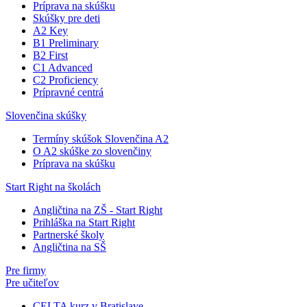
Príprava na skúšku
Skúšky pre deti
A2 Key
B1 Preliminary
B2 First
C1 Advanced
C2 Proficiency
Prípravné centrá
Slovenčina skúšky
Termíny skúšok Slovenčina A2
O A2 skúške zo slovenčiny
Príprava na skúšku
Start Right na školách
Angličtina na ZŠ - Start Right
Prihláška na Start Right
Partnerské školy
Angličtina na SŠ
Pre firmy
Pre učiteľov
CELTA kurz v Bratislave