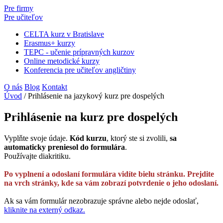
Pre firmy
Pre učiteľov
CELTA kurz v Bratislave
Erasmus+ kurzy
TEPC - učenie prípravných kurzov
Online metodické kurzy
Konferencia pre učiteľov angličtiny
O nás
Blog
Kontakt
Úvod
/
Prihlásenie na jazykový kurz pre dospelých
Prihlásenie na kurz pre dospelých
Vyplňte svoje údaje.
Kód kurzu
, ktorý ste si zvolili,
sa
automaticky preniesol do formulára
.
Používajte diakritiku.
Po vyplnení a odoslaní formulára vidíte bielu stránku. Prejdite
na vrch stránky, kde sa vám zobrazí potvrdenie o jeho odoslaní.
Ak sa vám formulár nezobrazuje správne alebo nejde odoslať,
kliknite na externý odkaz.