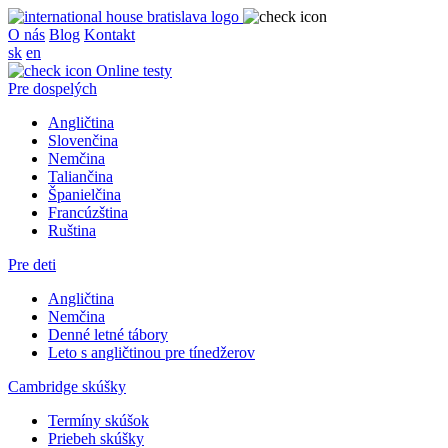
O nás
Blog
Kontakt
sk
en
Online testy
Pre dospelých
Angličtina
Slovenčina
Nemčina
Taliančina
Španielčina
Francúzština
Ruština
Pre deti
Angličtina
Nemčina
Denné letné tábory
Leto s angličtinou pre tínedžerov
Cambridge skúšky
Termíny skúšok
Priebeh skúšky