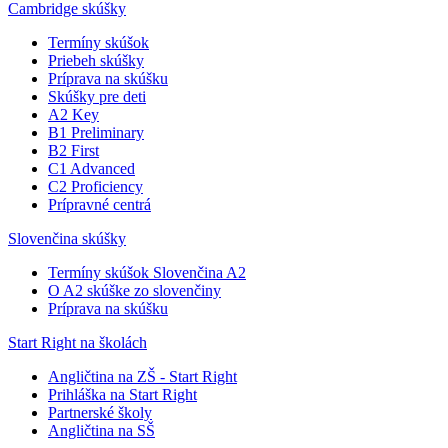
Cambridge skúšky
Termíny skúšok
Priebeh skúšky
Príprava na skúšku
Skúšky pre deti
A2 Key
B1 Preliminary
B2 First
C1 Advanced
C2 Proficiency
Prípravné centrá
Slovenčina skúšky
Termíny skúšok Slovenčina A2
O A2 skúške zo slovenčiny
Príprava na skúšku
Start Right na školách
Angličtina na ZŠ - Start Right
Prihláška na Start Right
Partnerské školy
Angličtina na SŠ