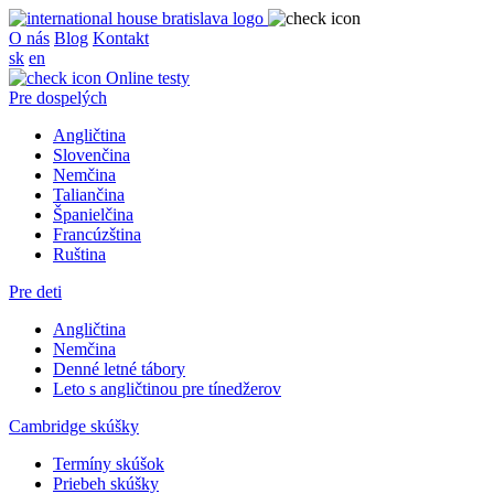
O nás
Blog
Kontakt
sk
en
Online testy
Pre dospelých
Angličtina
Slovenčina
Nemčina
Taliančina
Španielčina
Francúzština
Ruština
Pre deti
Angličtina
Nemčina
Denné letné tábory
Leto s angličtinou pre tínedžerov
Cambridge skúšky
Termíny skúšok
Priebeh skúšky