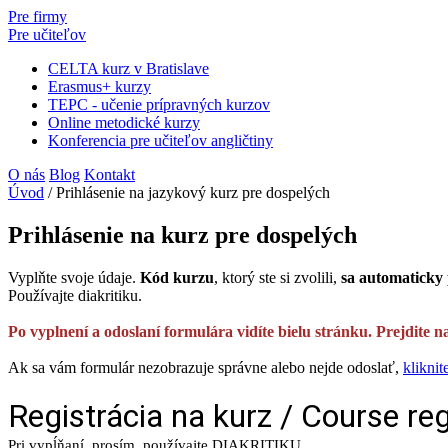
Pre firmy
Pre učiteľov
CELTA kurz v Bratislave
Erasmus+ kurzy
TEPC - učenie prípravných kurzov
Online metodické kurzy
Konferencia pre učiteľov angličtiny
O nás
Blog
Kontakt
Úvod
/
Prihlásenie na jazykový kurz pre dospelých
Prihlásenie na kurz pre dospelých
Vyplňte svoje údaje.
Kód kurzu
, ktorý ste si zvolili,
sa automaticky 
Používajte diakritiku.
Po vyplnení a odoslaní formulára vidíte bielu stránku. Prejdite n
Ak sa vám formulár nezobrazuje správne alebo nejde odoslať,
kliknit