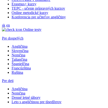
Erasmus+ kurzy
TEPC - učenie prípravných kurzov
Online metodické kurzy
Konferencia pre učiteľov angličtiny
sk
en
Online testy
Pre dospelých
Angličtina
Slovenčina
Nemčina
Taliančina
Španielčina
Francúzština
Ruština
Pre deti
Angličtina
Nemčina
Denné letné tábory
Leto s angličtinou pre tínedžerov