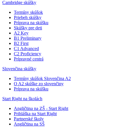
Cambridge skúšky
Termíny skúšok
Priebeh skúšky
Príprava na skúšku
Skúšky pre deti
A2 Key
B1 Preliminary
B2 First
C1 Advanced
C2 Proficiency
Prípravné centrá
Slovenčina skúšky
Termíny skúšok Slovenčina A2
O A2 skúške zo slovenčiny
Príprava na skúšku
Start Right na školách
Angličtina na ZŠ - Start Right
Prihláška na Start Right
Partnerské školy
Angličtina na SŠ