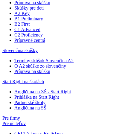
Príprava na skúšku
Skúšky pre deti
A2 Key
B1 Preliminary
B2 First
C1 Advanced
C2 Proficiency
Prípravné centrá
Slovenčina skúšky
Termíny skúšok Slovenčina A2
O A2 skúške zo slovenčiny
Príprava na skúšku
Start Right na školách
Angličtina na ZŠ - Start Right
Prihláška na Start Right
Partnerské školy
Angličtina na SŠ
Pre firmy
Pre učiteľov
CELTA kurz v Bratislave