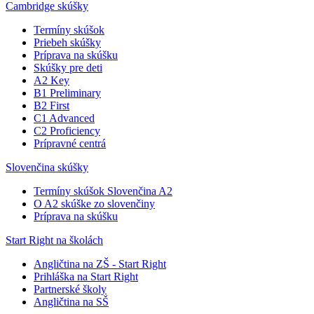
Cambridge skúšky
Termíny skúšok
Priebeh skúšky
Príprava na skúšku
Skúšky pre deti
A2 Key
B1 Preliminary
B2 First
C1 Advanced
C2 Proficiency
Prípravné centrá
Slovenčina skúšky
Termíny skúšok Slovenčina A2
O A2 skúške zo slovenčiny
Príprava na skúšku
Start Right na školách
Angličtina na ZŠ - Start Right
Prihláška na Start Right
Partnerské školy
Angličtina na SŠ