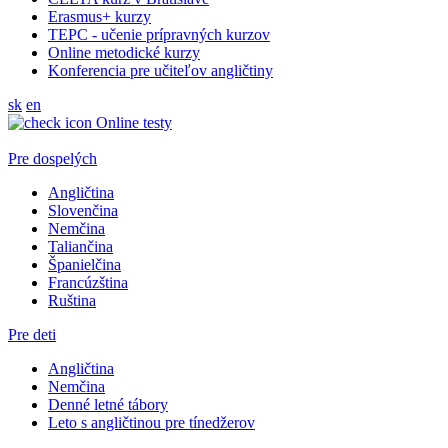
Erasmus+ kurzy
TEPC - učenie prípravných kurzov
Online metodické kurzy
Konferencia pre učiteľov angličtiny
sk
en
Online testy
Pre dospelých
Angličtina
Slovenčina
Nemčina
Taliančina
Španielčina
Francúzština
Ruština
Pre deti
Angličtina
Nemčina
Denné letné tábory
Leto s angličtinou pre tínedžerov