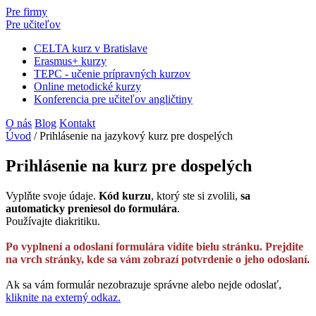
Pre firmy
Pre učiteľov
CELTA kurz v Bratislave
Erasmus+ kurzy
TEPC - učenie prípravných kurzov
Online metodické kurzy
Konferencia pre učiteľov angličtiny
O nás
Blog
Kontakt
Úvod
/
Prihlásenie na jazykový kurz pre dospelých
Prihlásenie na kurz pre dospelých
Vyplňte svoje údaje.
Kód kurzu
, ktorý ste si zvolili,
sa
automaticky preniesol do formulára
.
Používajte diakritiku.
Po vyplnení a odoslaní formulára vidíte bielu stránku. Prejdite
na vrch stránky, kde sa vám zobrazí potvrdenie o jeho odoslaní.
Ak sa vám formulár nezobrazuje správne alebo nejde odoslať,
kliknite na externý odkaz.