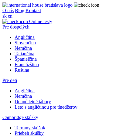
O nás
Blog
Kontakt
sk
en
Online testy
Pre dospelých
Angličtina
Slovenčina
Nemčina
Taliančina
Španielčina
Francúzština
Ruština
Pre deti
Angličtina
Nemčina
Denné letné tábory
Leto s angličtinou pre tínedžerov
Cambridge skúšky
Termíny skúšok
Priebeh skúšky