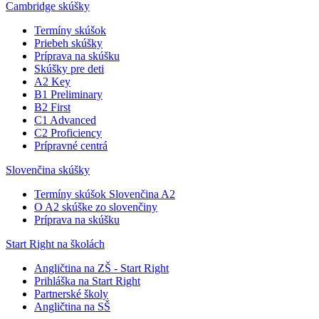
Cambridge skúšky
Termíny skúšok
Priebeh skúšky
Príprava na skúšku
Skúšky pre deti
A2 Key
B1 Preliminary
B2 First
C1 Advanced
C2 Proficiency
Prípravné centrá
Slovenčina skúšky
Termíny skúšok Slovenčina A2
O A2 skúške zo slovenčiny
Príprava na skúšku
Start Right na školách
Angličtina na ZŠ - Start Right
Prihláška na Start Right
Partnerské školy
Angličtina na SŠ