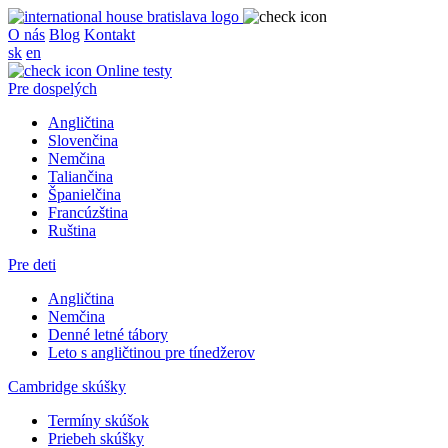
O nás
Blog
Kontakt
sk
en
Online testy
Pre dospelých
Angličtina
Slovenčina
Nemčina
Taliančina
Španielčina
Francúzština
Ruština
Pre deti
Angličtina
Nemčina
Denné letné tábory
Leto s angličtinou pre tínedžerov
Cambridge skúšky
Termíny skúšok
Priebeh skúšky