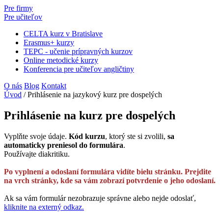
Pre firmy
Pre učiteľov
CELTA kurz v Bratislave
Erasmus+ kurzy
TEPC - učenie prípravných kurzov
Online metodické kurzy
Konferencia pre učiteľov angličtiny
O nás
Blog
Kontakt
Úvod
/
Prihlásenie na jazykový kurz pre dospelých
Prihlásenie na kurz pre dospelých
Vyplňte svoje údaje.
Kód kurzu
, ktorý ste si zvolili,
sa
automaticky preniesol do formulára
.
Používajte diakritiku.
Po vyplnení a odoslaní formulára vidíte bielu stránku. Prejdite
na vrch stránky, kde sa vám zobrazí potvrdenie o jeho odoslaní.
Ak sa vám formulár nezobrazuje správne alebo nejde odoslať,
kliknite na externý odkaz.