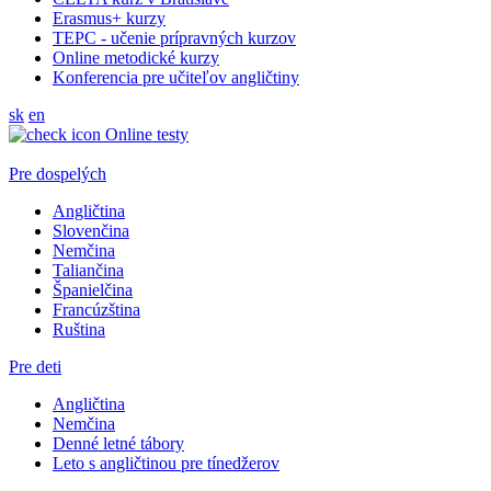
Erasmus+ kurzy
TEPC - učenie prípravných kurzov
Online metodické kurzy
Konferencia pre učiteľov angličtiny
sk
en
Online testy
Pre dospelých
Angličtina
Slovenčina
Nemčina
Taliančina
Španielčina
Francúzština
Ruština
Pre deti
Angličtina
Nemčina
Denné letné tábory
Leto s angličtinou pre tínedžerov