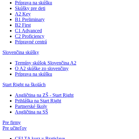
Príprava na skúšku
Skúšky pre deti
A2 Key
B1 Preliminary
B2 First
C1 Advanced
C2 Proficiency
Prípravné centrá
Slovenčina skúšky
Termíny skúšok Slovenčina A2
O A2 skúške zo slovenčiny
Príprava na skúšku
Start Right na školách
Angličtina na ZŠ - Start Right
Prihláška na Start Right
Partnerské školy
Angličtina na SŠ
Pre firmy
Pre učiteľov
CELTA kurz v Bratislave