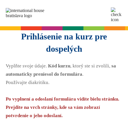
SK
EN
Online testy
Prihlásenie na kurz pre
Pre dospelých
dospelých
Angličtina
Pre deti
Slovenčina
Vyplňte svoje údaje.
Kód kurzu
, ktorý ste si zvolili,
sa
Nemčina
Angličtina
Cambridge skúšky
automaticky preniesol do formulára
.
Taliančina
Nemčina
Používajte diakritiku.
Španielčina
Denné letné tábory
Termíny skúšok
Slovenčina skúšky
Francúzština
Leto s angličtinou pre tínedžerov
Po vyplnení a odoslaní formulára vidíte bielu stránku.
Priebeh skúšky
Ruština
Prejdite na vrch stránky, kde sa vám zobrazí
Príprava na skúšku
Termíny skúšok Slovenčina A2
Start Right na školách
potvrdenie o jeho odoslaní.
Skúšky pre deti
O A2 skúške zo slovenčiny
A2 Key
Príprava na skúšku
Angličtina na ZŠ - Start Right
Pre firmy