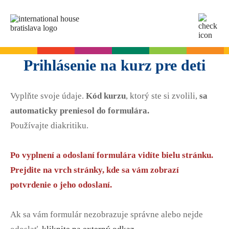
SK
EN
Online testy
Prihlásenie na kurz pre deti
Pre dospelých
Vyplňte svoje údaje.
Kód kurzu
, ktorý ste si zvolili,
sa
Angličtina
Pre deti
automaticky preniesol do formulára.
Slovenčina
Používajte diakritiku.
Nemčina
Angličtina
Cambridge skúšky
Taliančina
Nemčina
Po vyplnení a odoslaní formulára vidíte bielu stránku.
Španielčina
Denné letné tábory
Termíny skúšok
Slovenčina skúšky
Prejdite na vrch stránky, kde sa vám zobrazí
Francúzština
Leto s angličtinou pre tínedžerov
Priebeh skúšky
potvrdenie o jeho odoslaní.
Ruština
Príprava na skúšku
Termíny skúšok Slovenčina A2
Start Right na školách
Skúšky pre deti
O A2 skúške zo slovenčiny
Ak sa vám formulár nezobrazuje správne alebo nejde
A2 Key
Príprava na skúšku
Angličtina na ZŠ - Start Right
Pre firmy