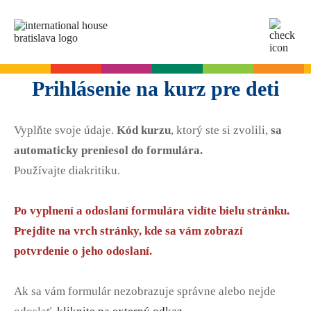
SK
EN
Online testy
Prihlásenie na kurz pre deti
Pre dospelých
Vyplňte svoje údaje.
Kód kurzu
, ktorý ste si zvolili,
sa
Angličtina
Pre deti
automaticky preniesol do formulára.
Slovenčina
Používajte diakritiku.
Nemčina
Angličtina
Cambridge skúšky
Taliančina
Nemčina
Po vyplnení a odoslaní formulára vidíte bielu stránku.
Španielčina
Denné letné tábory
Termíny skúšok
Slovenčina skúšky
Prejdite na vrch stránky, kde sa vám zobrazí
Francúzština
Leto s angličtinou pre tínedžerov
Priebeh skúšky
potvrdenie o jeho odoslaní.
Ruština
Príprava na skúšku
Termíny skúšok Slovenčina A2
Start Right na školách
Skúšky pre deti
O A2 skúške zo slovenčiny
Ak sa vám formulár nezobrazuje správne alebo nejde
A2 Key
Príprava na skúšku
Angličtina na ZŠ - Start Right
Pre firmy