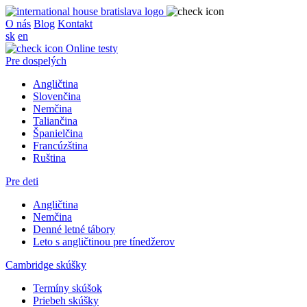
O nás
Blog
Kontakt
sk
en
Online testy
Pre dospelých
Angličtina
Slovenčina
Nemčina
Taliančina
Španielčina
Francúzština
Ruština
Pre deti
Angličtina
Nemčina
Denné letné tábory
Leto s angličtinou pre tínedžerov
Cambridge skúšky
Termíny skúšok
Priebeh skúšky