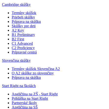
Cambridge skúšky
Termíny skúšok
Priebeh skúšky
Príprava na skúšku
Skúšky pre deti
A2 Key
B1 Preliminary
B2 First
C1 Advanced
C2 Proficiency
Prípravné centrá
Slovenčina skúšky
Termíny skúšok Slovenčina A2
O A2 skúške zo slovenčiny
Príprava na skúšku
Start Right na školách
Angličtina na ZŠ - Start Right
Prihláška na Start Right
Partnerské školy
Angličtina na SŠ