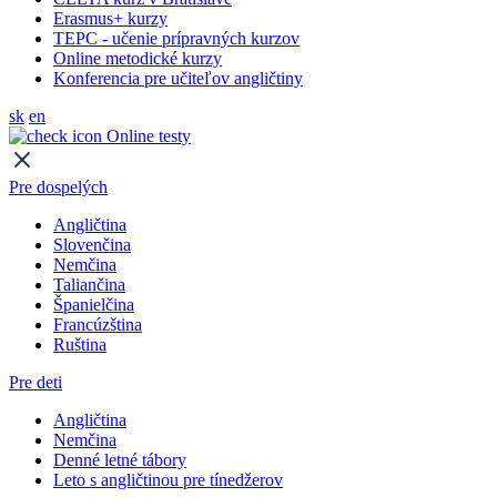
Erasmus+ kurzy
TEPC - učenie prípravných kurzov
Online metodické kurzy
Konferencia pre učiteľov angličtiny
sk
en
Online testy
Pre dospelých
Angličtina
Slovenčina
Nemčina
Taliančina
Španielčina
Francúzština
Ruština
Pre deti
Angličtina
Nemčina
Denné letné tábory
Leto s angličtinou pre tínedžerov