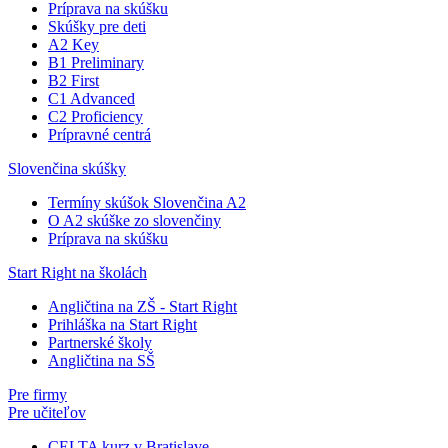
Príprava na skúšku
Skúšky pre deti
A2 Key
B1 Preliminary
B2 First
C1 Advanced
C2 Proficiency
Prípravné centrá
Slovenčina skúšky
Termíny skúšok Slovenčina A2
O A2 skúške zo slovenčiny
Príprava na skúšku
Start Right na školách
Angličtina na ZŠ - Start Right
Prihláška na Start Right
Partnerské školy
Angličtina na SŠ
Pre firmy
Pre učiteľov
CELTA kurz v Bratislave