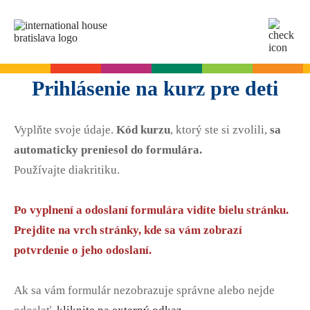
SK
EN
Online testy
Prihlásenie na kurz pre deti
Pre dospelých
Vyplňte svoje údaje.
Kód kurzu
, ktorý ste si zvolili,
sa
Angličtina
Pre deti
automaticky preniesol do formulára.
Slovenčina
Používajte diakritiku.
Nemčina
Angličtina
Cambridge skúšky
Taliančina
Nemčina
Po vyplnení a odoslaní formulára vidíte bielu stránku.
Španielčina
Denné letné tábory
Termíny skúšok
Slovenčina skúšky
Prejdite na vrch stránky, kde sa vám zobrazí
Francúzština
Leto s angličtinou pre tínedžerov
Priebeh skúšky
potvrdenie o jeho odoslaní.
Ruština
Príprava na skúšku
Termíny skúšok Slovenčina A2
Start Right na školách
Skúšky pre deti
O A2 skúške zo slovenčiny
Ak sa vám formulár nezobrazuje správne alebo nejde
A2 Key
Príprava na skúšku
Angličtina na ZŠ - Start Right
Pre firmy