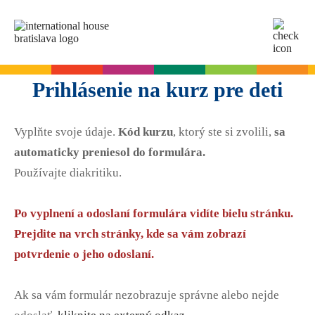
SK
EN
Online testy
Prihlásenie na kurz pre deti
Pre dospelých
Vyplňte svoje údaje.
Kód kurzu
, ktorý ste si zvolili,
sa
Angličtina
Pre deti
automaticky preniesol do formulára.
Slovenčina
Používajte diakritiku.
Nemčina
Angličtina
Cambridge skúšky
Taliančina
Nemčina
Po vyplnení a odoslaní formulára vidíte bielu stránku.
Španielčina
Denné letné tábory
Termíny skúšok
Slovenčina skúšky
Prejdite na vrch stránky, kde sa vám zobrazí
Francúzština
Leto s angličtinou pre tínedžerov
Priebeh skúšky
potvrdenie o jeho odoslaní.
Ruština
Príprava na skúšku
Termíny skúšok Slovenčina A2
Start Right na školách
Skúšky pre deti
O A2 skúške zo slovenčiny
Ak sa vám formulár nezobrazuje správne alebo nejde
A2 Key
Príprava na skúšku
Angličtina na ZŠ - Start Right
Pre firmy