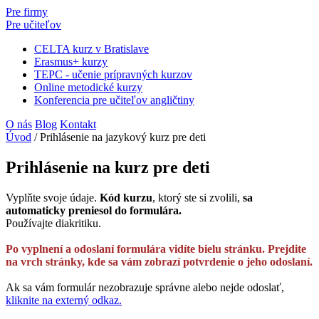
Pre firmy
Pre učiteľov
CELTA kurz v Bratislave
Erasmus+ kurzy
TEPC - učenie prípravných kurzov
Online metodické kurzy
Konferencia pre učiteľov angličtiny
O nás
Blog
Kontakt
Úvod
/
Prihlásenie na jazykový kurz pre deti
Prihlásenie na kurz pre deti
Vyplňte svoje údaje.
Kód kurzu
, ktorý ste si zvolili,
sa
automaticky preniesol do formulára.
Používajte diakritiku.
Po vyplnení a odoslaní formulára vidíte bielu stránku. Prejdite
na vrch stránky, kde sa vám zobrazí potvrdenie o jeho odoslaní.
Ak sa vám formulár nezobrazuje správne alebo nejde odoslať,
kliknite na externý odkaz.