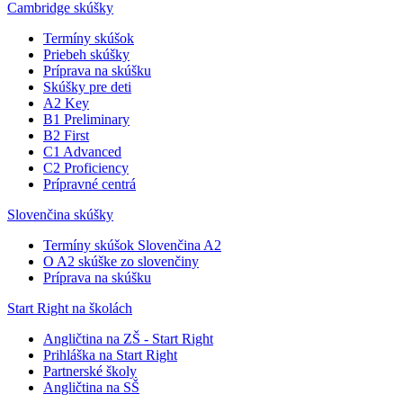
Cambridge skúšky
Termíny skúšok
Priebeh skúšky
Príprava na skúšku
Skúšky pre deti
A2 Key
B1 Preliminary
B2 First
C1 Advanced
C2 Proficiency
Prípravné centrá
Slovenčina skúšky
Termíny skúšok Slovenčina A2
O A2 skúške zo slovenčiny
Príprava na skúšku
Start Right na školách
Angličtina na ZŠ - Start Right
Prihláška na Start Right
Partnerské školy
Angličtina na SŠ