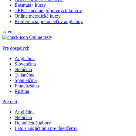
Erasmus+ kurzy
TEPC - učenie prípravných kurzov
Online metodické kurzy
Konferencia pre učiteľov angličtiny
sk
en
Online testy
Pre dospelých
Angličtina
Slovenčina
Nemčina
Taliančina
Španielčina
Francúzština
Ruština
Pre deti
Angličtina
Nemčina
Denné letné tábory
Leto s angličtinou pre tínedžerov