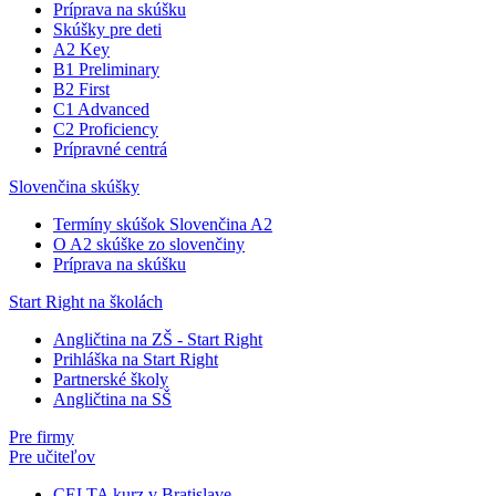
Príprava na skúšku
Skúšky pre deti
A2 Key
B1 Preliminary
B2 First
C1 Advanced
C2 Proficiency
Prípravné centrá
Slovenčina skúšky
Termíny skúšok Slovenčina A2
O A2 skúške zo slovenčiny
Príprava na skúšku
Start Right na školách
Angličtina na ZŠ - Start Right
Prihláška na Start Right
Partnerské školy
Angličtina na SŠ
Pre firmy
Pre učiteľov
CELTA kurz v Bratislave