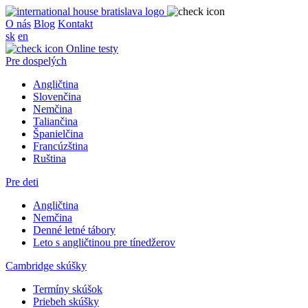
O nás
Blog
Kontakt
sk
en
Online testy
Pre dospelých
Angličtina
Slovenčina
Nemčina
Taliančina
Španielčina
Francúzština
Ruština
Pre deti
Angličtina
Nemčina
Denné letné tábory
Leto s angličtinou pre tínedžerov
Cambridge skúšky
Termíny skúšok
Priebeh skúšky