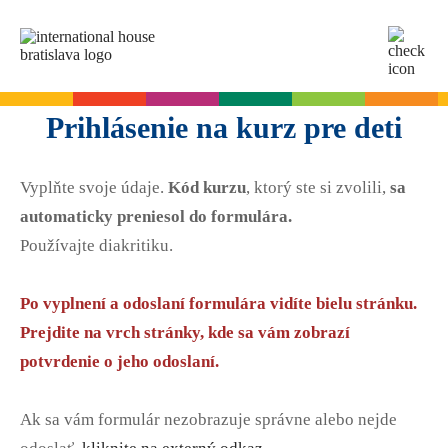
SK
EN
Online testy
Prihlásenie na kurz pre deti
Pre dospelých
Vyplňte svoje údaje.
Kód kurzu
, ktorý ste si zvolili,
sa
Angličtina
Pre deti
automaticky preniesol do formulára.
Slovenčina
Používajte diakritiku.
Nemčina
Angličtina
Cambridge skúšky
Taliančina
Nemčina
Po vyplnení a odoslaní formulára vidíte bielu stránku.
Španielčina
Denné letné tábory
Termíny skúšok
Slovenčina skúšky
Prejdite na vrch stránky, kde sa vám zobrazí
Francúzština
Leto s angličtinou pre tínedžerov
Priebeh skúšky
potvrdenie o jeho odoslaní.
Ruština
Príprava na skúšku
Termíny skúšok Slovenčina A2
Start Right na školách
Skúšky pre deti
O A2 skúške zo slovenčiny
Ak sa vám formulár nezobrazuje správne alebo nejde
A2 Key
Príprava na skúšku
Angličtina na ZŠ - Start Right
Pre firmy