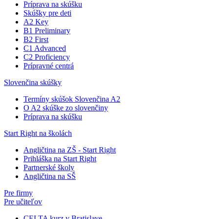
Príprava na skúšku
Skúšky pre deti
A2 Key
B1 Preliminary
B2 First
C1 Advanced
C2 Proficiency
Prípravné centrá
Slovenčina skúšky
Termíny skúšok Slovenčina A2
O A2 skúške zo slovenčiny
Príprava na skúšku
Start Right na školách
Angličtina na ZŠ - Start Right
Prihláška na Start Right
Partnerské školy
Angličtina na SŠ
Pre firmy
Pre učiteľov
CELTA kurz v Bratislave