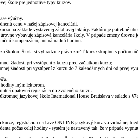
ovej škole pre jednotlivé typy kurzov.
čase výučby.
dnenú cenu v našej zápisovej kancelárii.
kurzu na základe vystavenej zálohovej faktúry. Faktúru je potrebné uhr
 úrovne vybavuje zápisová kancelária školy. V prípade zmeny úrovne je
nančnú kompenzáciu, ani náhradnú hodinu.
zu školou. Škola si vyhradzuje právo zrušiť kurz / skupinu s počtom ú
mnej žiadosti pri vystúpení z kurzu pred začiatkom kurzu;
mnej žiadosti pri vystúpení z kurzu do 7 kalendárnych dní od prvej vyu
áča.
u hodiny iným lektorom.
nutná opätovná registrácia do zvoleného kurzu.
úkromnej jazykovej škole International House Bratislava v súlade s §7
 kurze, registráciou na Live ONLINE jazykový kurz vo virtuálnej trie
denta počas celej hodiny - systém je nastavený tak, že v prípade vypn
.