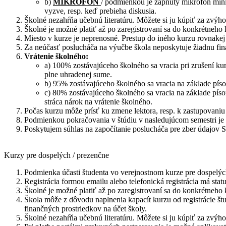
b)
MIKROFÓN
/ podmienkou je zapnutý mikrofón mini
vyzve, resp. keď prebieha diskusia.
Školné nezahŕňa učebnú literatúru. Môžete si ju kúpiť za zvýho
Školné je možné platiť až po zaregistrovaní sa do konkrétneho 
Miesto v kurze je neprenosné. Prestup do iného kurzu rovnakej
Za neúčasť poslucháča na výučbe škola neposkytuje žiadnu fi
Vrátenie školného:
a) 100% zostávajúceho školného sa vracia pri zrušení kur
plne uhradenej sume.
b) 95% zostávajúceho školného sa vracia na základe píso
c) 80% zostávajúceho školného sa vracia na základe píso
stráca nárok na vrátenie školného.
Počas kurzu môže prísť ku zmene lektora, resp. k zastupovani
Podmienkou pokračovania v štúdiu v nasledujúcom semestri je 
Poskytujem súhlas na započítanie poslucháča pre zber údajov S
Kurzy pre dospelých / prezenčne
Podmienka účasti študenta vo verejnostnom kurze pre dospelýc
Registrácia formou emailu alebo telefonická registrácia má statu
Školné je možné platiť až po zaregistrovaní sa do konkrétneho 
Škola môže z dôvodu naplnenia kapacít kurzu od registrácie št
finančných prostriedkov na účet školy.
Školné nezahŕňa učebnú literatúru. Môžete si ju kúpiť za zvýho