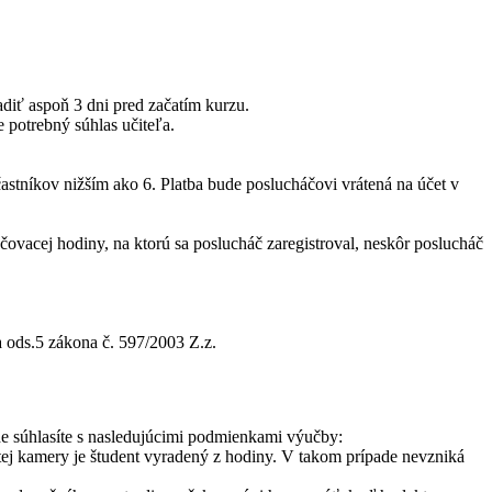
adiť aspoň 3 dni pred začatím kurzu.
 potrebný súhlas učiteľa.
častníkov nižším ako 6. Platba bude poslucháčovi vrátená na účet v
čovacej hodiny, na ktorú sa poslucháč zaregistroval, neskôr poslucháč
a ods.5 zákona č. 597/2003 Z.z.
de súhlasíte s nasledujúcimi podmienkami výučby:
utej kamery je študent vyradený z hodiny. V takom prípade nevzniká