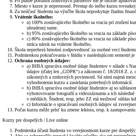
Pri platbe portálmi zmluvných partnerov nie je možné aplikovať
Miesto v kurze je neprenosné. Prestup do iného kurzu rovnakej
Za neúčasť študenta na výučbe škola neposkytuje žiadnu fina
Vrátenie školného:
a) 100% zostávajúceho školného sa vracia pri zrušení kur
uhradenej sume.
b) 95% zostávajúceho školného sa vracia na základe píso
c) 80% zostávajúceho školného sa vracia na základe písom
stráca nárok na vrátenie školného.
Škola nepreberá hmotnú zodpovednosť za osobné veci študenta. 
Podmienkou pokračovania v štúdiu v nasledujúcom semestri je 
Ochrana osobných údajov:
a) IHBA spracúva osobné údaje študentov v súlade s Na
údajov (ďalej len „GDPR“) a zákonom č. 18/2018 Z. z. o
zákonných a zmluvných povinností. Sú nimi najmä meno, p
vyhodnotenia kurzu a zasielania potrebných informácií.
b) IHBA spracúva osobné údaje študentov aj so súhlasom
vyhotovovanie fotografií a videozáznamu a ich následné 
v médiách. Študent, resp. jeho ZZ má možnosť súhlas k
c) Informácie o spracúvaní osobných údajov sú zverejne
Počas kurzu môže prísť ku zmene lektora, resp. k zastupovani
Kurzy pre dospelých / Live online
Podmienka účasti študenta vo verejnostnom kurze pre dospelýc
Aby sa zabezpečila rovnaká kvalita výučby ako pri prezenčnom