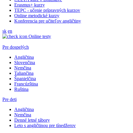
Erasmus+ kurzy
TEPC - učenie prípravných kurzov
Online metodické kurzy
Konferencia pre učiteľov angličtiny
sk
en
Online testy
Pre dospelých
Angličtina
Slovenčina
Nemčina
Taliančina
Španielčina
Francúzština
Ruština
Pre deti
Angličtina
Nemčina
Denné letné tábory
Leto s angličtinou pre tínedžerov