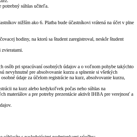
kurz.
 potrebný súhlas učiteľa.
astníkov nižším ako 6. Platba bude účastníkovi vrátená na účet v plne
ovacej hodiny, na ktorú sa študent zaregistroval, neskôr študent
 zvieratami.
ch osôb pri spracúvaní osobných údajov a o voľnom pohybe takýchto
sú nevyhnutné pre absolvovanie kurzu a splnenie si všetkých
osobné údaje za účelom registrácie na kurz, absolvovanie kurzu,
strácii na kurz alebo kedykoľvek počas neho súhlas na
ch materiálov a pre potreby prezentácie aktivít IHBA pre verejnosť a
dajov.
de súhlasíte s nasledujúcimi podmienkami výučby: