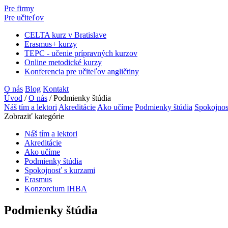
Pre firmy
Pre učiteľov
CELTA kurz v Bratislave
Erasmus+ kurzy
TEPC - učenie prípravných kurzov
Online metodické kurzy
Konferencia pre učiteľov angličtiny
O nás
Blog
Kontakt
Úvod
/
O nás
/
Podmienky štúdia
Náš tím a lektori
Akreditácie
Ako učíme
Podmienky štúdia
Spokojnos
Zobraziť kategórie
Náš tím a lektori
Akreditácie
Ako učíme
Podmienky štúdia
Spokojnosť s kurzami
Erasmus
Konzorcium IHBA
Podmienky štúdia