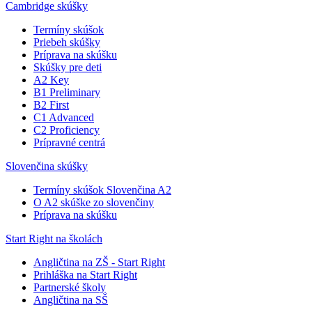
Cambridge skúšky
Termíny skúšok
Priebeh skúšky
Príprava na skúšku
Skúšky pre deti
A2 Key
B1 Preliminary
B2 First
C1 Advanced
C2 Proficiency
Prípravné centrá
Slovenčina skúšky
Termíny skúšok Slovenčina A2
O A2 skúške zo slovenčiny
Príprava na skúšku
Start Right na školách
Angličtina na ZŠ - Start Right
Prihláška na Start Right
Partnerské školy
Angličtina na SŠ