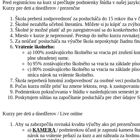
Pred registráciou na kurz si prečítajte podmienky štúdia v našej jazyk
Kurzy pre deti a tínedžerov / prezenčne
Škola preberá zodpovednosť za poslucháča do 15 rokov iba v 
Školné nezahŕňa učebnú literatúru. Môžete si ju kúpiť za zvýho
Školné je možné platiť až po zaregistrovaní sa do konkrétneho 
Miesto v kurze je neprenosné. Prestup do iného kurzu rovnakej
Za neúčasť poslucháča na výučbe škola neposkytuje žiadnu fi
Vrátenie školného:
a) 100% zostávajúceho školného sa vracia pri zrušení kur
plne uhradenej sume.
b) 95% zostávajúceho školného sa vracia na základe píso
c) 80% zostávajúceho školného sa vracia na základe píso
stráca nárok na vrátenie školného.
Škola nepreberá hmotnú zodpovednosť za osobné veci posluch
Počas kurzu môže prísť ku zmene lektora, resp. k zastupovani
Podmienkou pokračovania v štúdiu v nasledujúcom semestri je 
Poskytujem súhlas na započítanie poslucháča pre zber údajov S
Kurzy pre deti a tínedžerov / Live online
Aby sa zabezpečila rovnaká kvalita výučby ako pri prezenčnom
a)
KAMERA
/ podmienkou účasti je zapnutá kamera štu
nárok na vrátenie peňazí za kurz a ani náhrada za hodinu