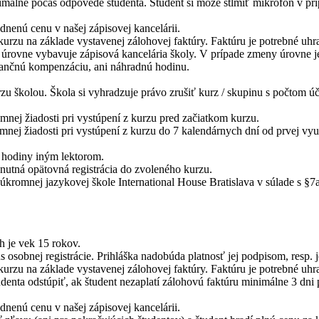
málne počas odpovede študenta. Študent si môže stlmiť mikrofón v príp
dnenú cenu v našej zápisovej kancelárii.
kurzu na základe vystavenej zálohovej faktúry. Faktúru je potrebné uhr
 úrovne vybavuje zápisová kancelária školy. V prípade zmeny úrovne je
nančnú kompenzáciu, ani náhradnú hodinu.
zu školou. Škola si vyhradzuje právo zrušiť kurz / skupinu s počtom ú
mnej žiadosti pri vystúpení z kurzu pred začiatkom kurzu.
mnej žiadosti pri vystúpení z kurzu do 7 kalendárnych dní od prvej vyu
u hodiny iným lektorom.
nutná opätovná registrácia do zvoleného kurzu.
úkromnej jazykovej škole International House Bratislava v súlade s §7
h je vek 15 rokov.
s osobnej registrácie. Prihláška nadobúda platnosť jej podpisom, resp. 
kurzu na základe vystavenej zálohovej faktúry. Faktúru je potrebné uhr
udenta odstúpiť, ak študent nezaplatí zálohovú faktúru minimálne 3 dn
dnenú cenu v našej zápisovej kancelárii.