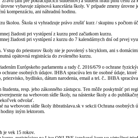
 zľavu (ani pre pokračujúcich študentov) a študent hradí plnú cenu za 
 úrovne vybavuje zápisová kancelária školy. V prípade zmeny úrovne je
nčnú kompenzáciu, ani náhradnú hodinu.
zu školou. Škola si vyhradzuje právo zrušiť kurz / skupinu s počtom úč
mnej žiadosti pri vystúpení z kurzu pred začiatkom kurzu.
nej žiadosti pri vystúpení z kurzu do 7 kalendárnych dní od prvej vyuč
Vstup do priestorov školy nie je povolený s bicyklom, ani s domácimi
nutná opätovná registrácia do zvoleného kurzu.
riadením Európskeho parlamentu a rady č. 2016/679 o ochrane fyzický
 ochrane osobných údajov. IHBA spracúva len tie osobné údaje, ktoré 
riezvisko, bydlisko, dátum narodenia, email a tel. č.. IHBA spracúva 
 študenta, resp. jeho zákonného zástupcu. Ten môže poskytnúť pri regi
zverejnenie na webovom sídle školy, na nástenke školy a do publikačný
dekoľvek odvolať.
né na webovom sídle školy ihbratislava.sk v sekcii Ochrana osobných ú
u hodiny iným lektorom.
h je vek 15 rokov.
 kurze, registráciou na Live ONLINE jazykový kurz vo virtuálnej trie