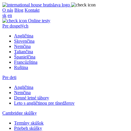
O nás
Blog
Kontakt
sk
en
Online testy
Pre dospelých
Angličtina
Slovenčina
Nemčina
Taliančina
Španielčina
Francúzština
Ruština
Pre deti
Angličtina
Nemčina
Denné letné tábory
Leto s angličtinou pre tínedžerov
Cambridge skúšky
Termíny skúšok
Priebeh skúšky