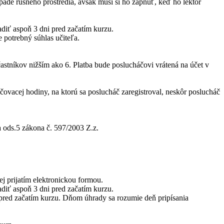
ade rušného prostredia, avšak musí si ho zapnúť, keď ho lektor
adiť aspoň 3 dni pred začatím kurzu.
 potrebný súhlas učiteľa.
častníkov nižším ako 6. Platba bude poslucháčovi vrátená na účet v
čovacej hodiny, na ktorú sa poslucháč zaregistroval, neskôr poslucháč
a ods.5 zákona č. 597/2003 Z.z.
jej prijatím elektronickou formou.
adiť aspoň 3 dni pred začatím kurzu.
i pred začatím kurzu. Dňom úhrady sa rozumie deň pripísania