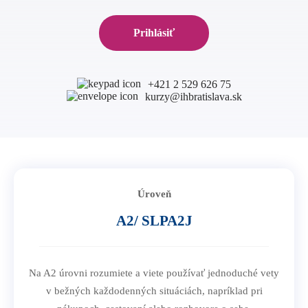
B1 Preliminary
Prihláška na Start Right
Prihlásiť
B2 First
Partnerské školy
Pre učiteľov
C1 Advanced
Angličtina na SŠ
C2 Proficiency
CELTA kurz v Bratislave
O nás
+421 2 529 626 75
Prípravné centrá
kurzy@ihbratislava.sk
Erasmus+ kurzy
TEPC - učenie prípravných kurzov
Blog
Online metodické kurzy
Konferencia pre učiteľov angličtiny
Kontakt
Úroveň
A2/ SLPA2J
Na A2 úrovni rozumiete a viete používať jednoduché vety
v bežných každodenných situáciách, napríklad pri