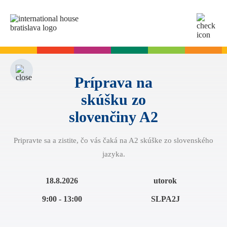
SK
EN
Online testy
Pre dospelých
Príprava na
skúšku zo
Angličtina
Pre deti
Slovenčina
slovenčiny A2
Nemčina
Angličtina
Cambridge skúšky
Pripravte sa a zistite, čo vás čaká na A2 skúške zo slovenského
Taliančina
Nemčina
jazyka.
Španielčina
Denné letné tábory
Termíny skúšok
Slovenčina skúšky
Francúzština
Leto s angličtinou pre tínedžerov
Priebeh skúšky
18.8.2026
utorok
Ruština
Príprava na skúšku
Termíny skúšok Slovenčina A2
Start Right na školách
9:00 - 13:00
SLPA2J
Skúšky pre deti
O A2 skúške zo slovenčiny
A2 Key
Príprava na skúšku
Angličtina na ZŠ - Start Right
Pre firmy