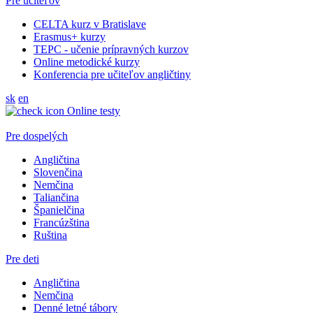
Pre učiteľov
CELTA kurz v Bratislave
Erasmus+ kurzy
TEPC - učenie prípravných kurzov
Online metodické kurzy
Konferencia pre učiteľov angličtiny
sk
en
Online testy
Pre dospelých
Angličtina
Slovenčina
Nemčina
Taliančina
Španielčina
Francúzština
Ruština
Pre deti
Angličtina
Nemčina
Denné letné tábory