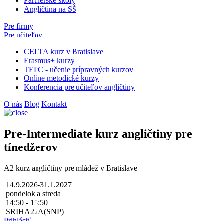
Partnerské školy
Angličtina na SŠ
Pre firmy
Pre učiteľov
CELTA kurz v Bratislave
Erasmus+ kurzy
TEPC - učenie prípravných kurzov
Online metodické kurzy
Konferencia pre učiteľov angličtiny
O nás
Blog
Kontakt
Pre-Intermediate kurz angličtiny pre
tínedžerov
A2 kurz angličtiny pre mládež v Bratislave
14.9.2026-31.1.2027
pondelok a streda
14:50 - 15:50
SRIHA22A(SNP)
Prihlásiť