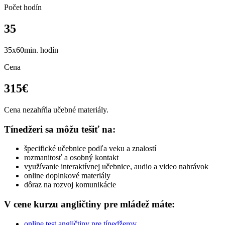
Počet hodín
35
35x60min. hodín
Cena
315€
Cena nezahŕňa učebné materiály.
Tínedžeri sa môžu tešiť na:
špecifické učebnice podľa veku a znalostí
rozmanitosť a osobný kontakt
využívanie interaktívnej učebnice, audio a video nahrávok
online doplnkové materiály
dôraz na rozvoj komunikácie
V cene kurzu angličtiny pre mládež máte:
online test angličtiny pre tínedžerov