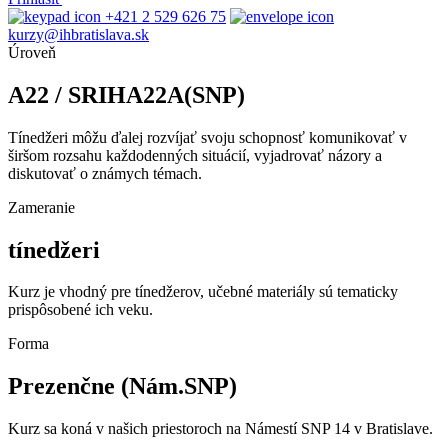
+421 2 529 626 75
kurzy@ihbratislava.sk
Úroveň
A22 / SRIHA22A(SNP)
Tínedžeri môžu ďalej rozvíjať svoju schopnosť komunikovať v
širšom rozsahu každodenných situácií, vyjadrovať názory a
diskutovať o známych témach.
Zameranie
tínedžeri
Kurz je vhodný pre tínedžerov, učebné materiály sú tematicky
prispôsobené ich veku.
Forma
Prezenčne (Nám.SNP)
Kurz sa koná v našich priestoroch na Námestí SNP 14 v Bratislave.