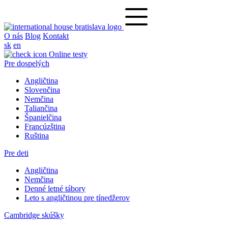
O nás
Blog
Kontakt
sk
en
Online testy
Pre dospelých
Angličtina
Slovenčina
Nemčina
Taliančina
Španielčina
Francúzština
Ruština
Pre deti
Angličtina
Nemčina
Denné letné tábory
Leto s angličtinou pre tínedžerov
Cambridge skúšky