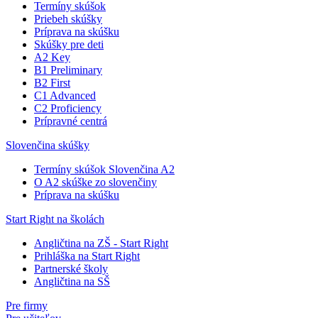
Termíny skúšok
Priebeh skúšky
Príprava na skúšku
Skúšky pre deti
A2 Key
B1 Preliminary
B2 First
C1 Advanced
C2 Proficiency
Prípravné centrá
Slovenčina skúšky
Termíny skúšok Slovenčina A2
O A2 skúške zo slovenčiny
Príprava na skúšku
Start Right na školách
Angličtina na ZŠ - Start Right
Prihláška na Start Right
Partnerské školy
Angličtina na SŠ
Pre firmy