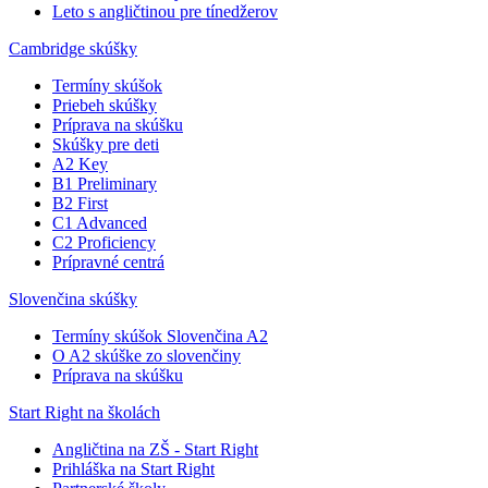
Leto s angličtinou pre tínedžerov
Cambridge skúšky
Termíny skúšok
Priebeh skúšky
Príprava na skúšku
Skúšky pre deti
A2 Key
B1 Preliminary
B2 First
C1 Advanced
C2 Proficiency
Prípravné centrá
Slovenčina skúšky
Termíny skúšok Slovenčina A2
O A2 skúške zo slovenčiny
Príprava na skúšku
Start Right na školách
Angličtina na ZŠ - Start Right
Prihláška na Start Right