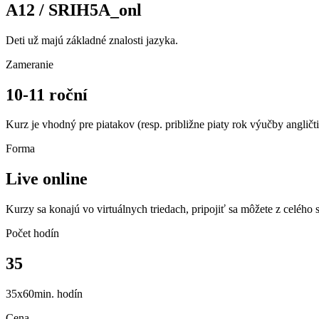
A12 / SRIH5A_onl
Deti už majú základné znalosti jazyka.
Zameranie
10-11 roční
Kurz je vhodný pre piatakov (resp. približne piaty rok výučby angličti
Forma
Live online
Kurzy sa konajú vo virtuálnych triedach, pripojiť sa môžete z celého s
Počet hodín
35
35x60min. hodín
Cena