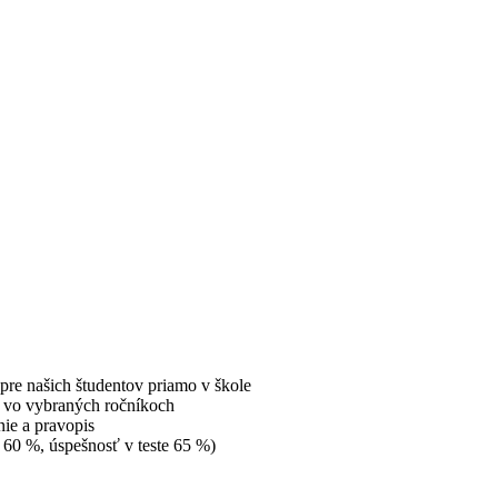
re našich študentov priamo v škole
 vo vybraných ročníkoch
nie a pravopis
y 60 %, úspešnosť v teste 65 %)