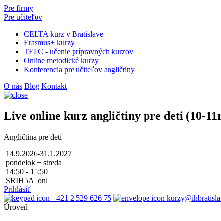
Pre firmy
Pre učiteľov
CELTA kurz v Bratislave
Erasmus+ kurzy
TEPC - učenie prípravných kurzov
Online metodické kurzy
Konferencia pre učiteľov angličtiny
O nás
Blog
Kontakt
Live online kurz angličtiny pre deti (10-11r
Angličtina pre deti
14.9.2026-31.1.2027
pondelok + streda
14:50 - 15:50
SRIH5A_onl
Prihlásiť
+421 2 529 626 75
kurzy@ihbratisla
Úroveň