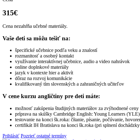
315€
Cena nezahŕňa učebné materiály.
Vaše deti sa môžu tešiť na:
špecifické učebnice podľa veku a znalostí
rozmanitosť a osobný kontakt
využívanie interaktívnej učebnice, audio a video nahrávok
online doplnkové materiály
jazyk v kontexte hier a aktivít
dôraz na rozvoj komunikácie
kvalifikovaný tím slovenských a zahraničných učiteľov
V cene kurzu angličtiny pre deti máte:
možnosť zakúpenia študijných materiálov za zvýhodnené ceny p
príprava na skúšky Cambridge English: Young Learners (YLE)
testovanie na konci šk.roka: čítanie, písanie, počúvanie, hovore
certifikát IH Bratislava na konci šk.roka (pri splnení dochádzk
Prihlásiť
Pozrieť ostatné termíny