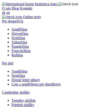
O nás
Blog
Kontakt
sk
en
Online testy
Pre dospelých
Angličtina
Slovenčina
Nemčina
Taliančina
Španielčina
Francúzština
Ruština
Pre deti
Angličtina
Nemčina
Denné letné tábory
Leto s angličtinou pre tínedžerov
Cambridge skúšky
Termíny skúšok
Priebeh skúšky