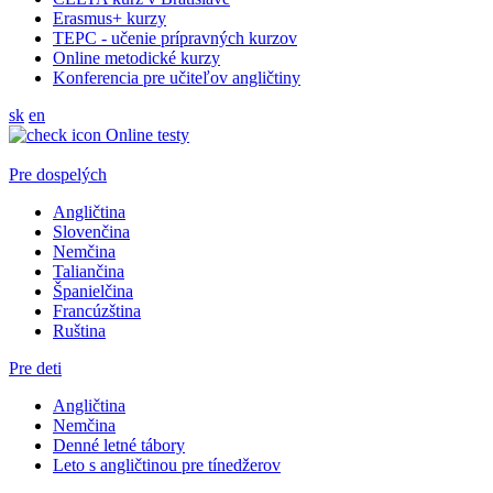
Erasmus+ kurzy
TEPC - učenie prípravných kurzov
Online metodické kurzy
Konferencia pre učiteľov angličtiny
sk
en
Online testy
Pre dospelých
Angličtina
Slovenčina
Nemčina
Taliančina
Španielčina
Francúzština
Ruština
Pre deti
Angličtina
Nemčina
Denné letné tábory
Leto s angličtinou pre tínedžerov