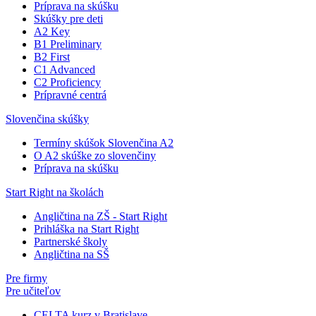
Príprava na skúšku
Skúšky pre deti
A2 Key
B1 Preliminary
B2 First
C1 Advanced
C2 Proficiency
Prípravné centrá
Slovenčina skúšky
Termíny skúšok Slovenčina A2
O A2 skúške zo slovenčiny
Príprava na skúšku
Start Right na školách
Angličtina na ZŠ - Start Right
Prihláška na Start Right
Partnerské školy
Angličtina na SŠ
Pre firmy
Pre učiteľov
CELTA kurz v Bratislave