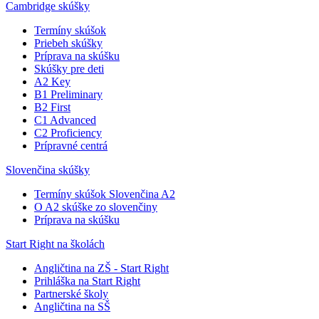
Cambridge skúšky
Termíny skúšok
Priebeh skúšky
Príprava na skúšku
Skúšky pre deti
A2 Key
B1 Preliminary
B2 First
C1 Advanced
C2 Proficiency
Prípravné centrá
Slovenčina skúšky
Termíny skúšok Slovenčina A2
O A2 skúške zo slovenčiny
Príprava na skúšku
Start Right na školách
Angličtina na ZŠ - Start Right
Prihláška na Start Right
Partnerské školy
Angličtina na SŠ