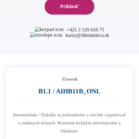
B1 Preliminary
Prihlásiť
Prihláška na Start Right
B2 First
Partnerské školy
Pre učiteľov
C1 Advanced
Angličtina na SŠ
+421 2 529 626 75
C2 Proficiency
kurzy@ihbratislava.sk
CELTA kurz v Bratislave
O nás
Prípravné centrá
Erasmus+ kurzy
TEPC - učenie prípravných kurzov
Blog
Online metodické kurzy
Konferencia pre učiteľov angličtiny
Kontakt
Úroveň
B1.1 / AIHB11B_ONL
Intermediate / Dokáže sa jednoducho a súvisle vyjadrovať
o známych témach. Rozumie bežným informáciám a
článkom.