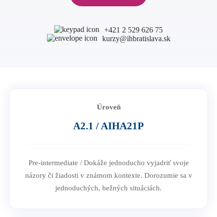
B1 Preliminary
Prihláška na Start Right
B2 First
Partnerské školy
Pre učiteľov
+421 2 529 626 75
kurzy@ihbratislava.sk
C1 Advanced
Angličtina na SŠ
C2 Proficiency
CELTA kurz v Bratislave
O nás
Prípravné centrá
Erasmus+ kurzy
TEPC - učenie prípravných kurzov
Blog
Online metodické kurzy
Úroveň
Konferencia pre učiteľov angličtiny
Kontakt
A2.1 / AIHA21P
Pre-intermediate / Dokáže jednoducho vyjadriť svoje
názory či žiadosti v známom kontexte. Dorozumie sa v
jednoduchých, bežných situáciách.