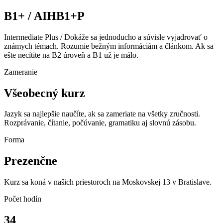
B1+ / AIHB1+P
Intermediate Plus / Dokáže sa jednoducho a súvisle vyjadrovať o
známych témach. Rozumie bežným informáciám a článkom. Ak sa
ešte necítite na B2 úroveň a B1 už je málo.
Zameranie
Všeobecný kurz
Jazyk sa najlepšie naučíte, ak sa zameriate na všetky zručnosti.
Rozprávanie, čítanie, počúvanie, gramatiku aj slovnú zásobu.
Forma
Prezenčne
Kurz sa koná v našich priestoroch na Moskovskej 13 v Bratislave.
Počet hodín
34