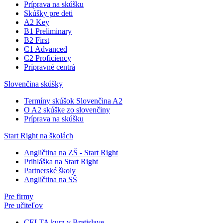
Príprava na skúšku
Skúšky pre deti
A2 Key
B1 Preliminary
B2 First
C1 Advanced
C2 Proficiency
Prípravné centrá
Slovenčina skúšky
Termíny skúšok Slovenčina A2
O A2 skúške zo slovenčiny
Príprava na skúšku
Start Right na školách
Angličtina na ZŠ - Start Right
Prihláška na Start Right
Partnerské školy
Angličtina na SŠ
Pre firmy
Pre učiteľov
CELTA kurz v Bratislave