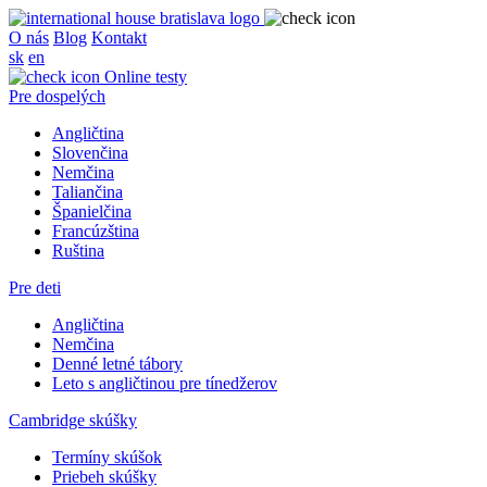
O nás
Blog
Kontakt
sk
en
Online testy
Pre dospelých
Angličtina
Slovenčina
Nemčina
Taliančina
Španielčina
Francúzština
Ruština
Pre deti
Angličtina
Nemčina
Denné letné tábory
Leto s angličtinou pre tínedžerov
Cambridge skúšky
Termíny skúšok
Priebeh skúšky