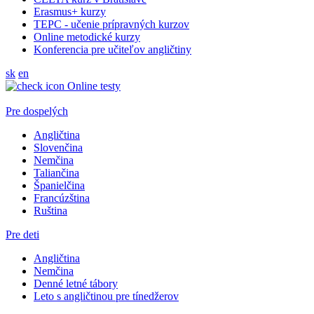
Erasmus+ kurzy
TEPC - učenie prípravných kurzov
Online metodické kurzy
Konferencia pre učiteľov angličtiny
sk
en
Online testy
Pre dospelých
Angličtina
Slovenčina
Nemčina
Taliančina
Španielčina
Francúzština
Ruština
Pre deti
Angličtina
Nemčina
Denné letné tábory
Leto s angličtinou pre tínedžerov