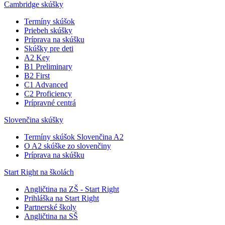
Cambridge skúšky
Termíny skúšok
Priebeh skúšky
Príprava na skúšku
Skúšky pre deti
A2 Key
B1 Preliminary
B2 First
C1 Advanced
C2 Proficiency
Prípravné centrá
Slovenčina skúšky
Termíny skúšok Slovenčina A2
O A2 skúške zo slovenčiny
Príprava na skúšku
Start Right na školách
Angličtina na ZŠ - Start Right
Prihláška na Start Right
Partnerské školy
Angličtina na SŠ