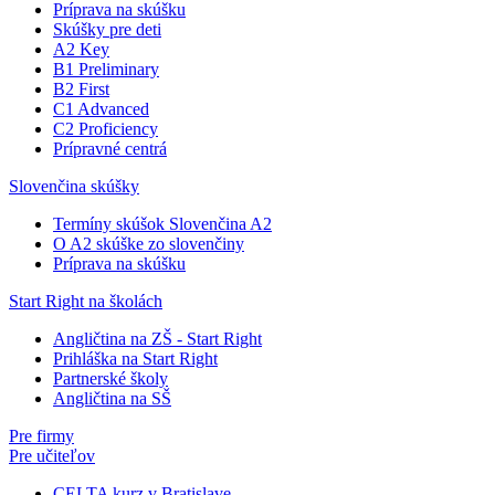
Príprava na skúšku
Skúšky pre deti
A2 Key
B1 Preliminary
B2 First
C1 Advanced
C2 Proficiency
Prípravné centrá
Slovenčina skúšky
Termíny skúšok Slovenčina A2
O A2 skúške zo slovenčiny
Príprava na skúšku
Start Right na školách
Angličtina na ZŠ - Start Right
Prihláška na Start Right
Partnerské školy
Angličtina na SŠ
Pre firmy
Pre učiteľov
CELTA kurz v Bratislave