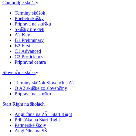
Cambridge skúšky
Termíny skúšok
Priebeh skúšky
Príprava na skúšku
Skúšky pre deti
A2 Key
B1 Preliminary
B2 First
C1 Advanced
C2 Proficiency
Prípravné centrá
Slovenčina skúšky
Termíny skúšok Slovenčina A2
O A2 skúške zo slovenčiny
Príprava na skúšku
Start Right na školách
Angličtina na ZŠ - Start Right
Prihláška na Start Right
Partnerské školy
Angličtina na SŠ