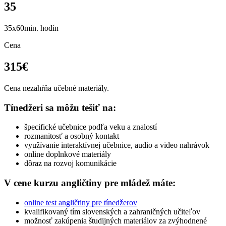
35
35x60min. hodín
Cena
315€
Cena nezahŕňa učebné materiály.
Tínedžeri sa môžu tešiť na:
špecifické učebnice podľa veku a znalostí
rozmanitosť a osobný kontakt
využívanie interaktívnej učebnice, audio a video nahrávok
online doplnkové materiály
dôraz na rozvoj komunikácie
V cene kurzu angličtiny pre mládež máte:
online test angličtiny pre tínedžerov
kvalifikovaný tím slovenských a zahraničných učiteľov
možnosť zakúpenia študijných materiálov za zvýhodnené