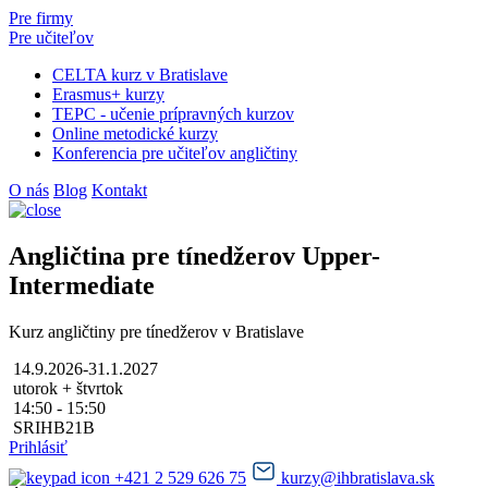
Pre firmy
Pre učiteľov
CELTA kurz v Bratislave
Erasmus+ kurzy
TEPC - učenie prípravných kurzov
Online metodické kurzy
Konferencia pre učiteľov angličtiny
O nás
Blog
Kontakt
Angličtina pre tínedžerov Upper-
Intermediate
Kurz angličtiny pre tínedžerov v Bratislave
14.9.2026-31.1.2027
utorok + štvrtok
14:50 - 15:50
SRIHB21B
Prihlásiť
+421 2 529 626 75
kurzy@ihbratislava.sk