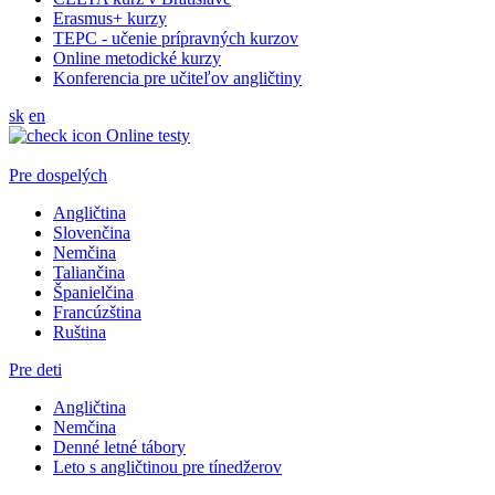
Erasmus+ kurzy
TEPC - učenie prípravných kurzov
Online metodické kurzy
Konferencia pre učiteľov angličtiny
sk
en
Online testy
Pre dospelých
Angličtina
Slovenčina
Nemčina
Taliančina
Španielčina
Francúzština
Ruština
Pre deti
Angličtina
Nemčina
Denné letné tábory
Leto s angličtinou pre tínedžerov