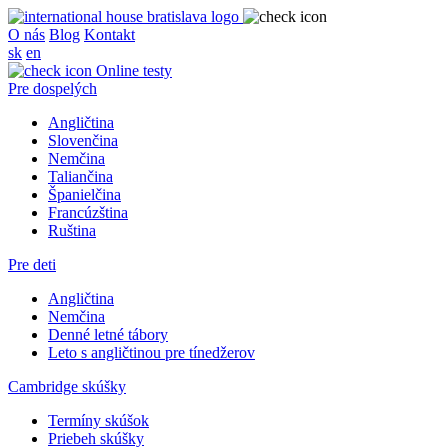
O nás
Blog
Kontakt
sk
en
Online testy
Pre dospelých
Angličtina
Slovenčina
Nemčina
Taliančina
Španielčina
Francúzština
Ruština
Pre deti
Angličtina
Nemčina
Denné letné tábory
Leto s angličtinou pre tínedžerov
Cambridge skúšky
Termíny skúšok
Priebeh skúšky