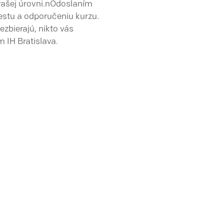
vašej úrovni.nOdoslaním
estu a odporučeniu kurzu.
zbierajú, nikto vás
IH Bratislava.