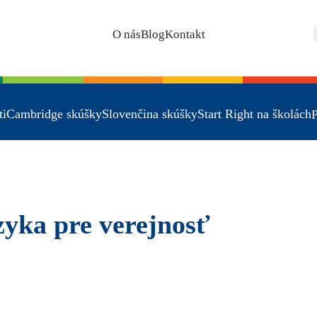
O nás
Blog
Kontakt
ti
Cambridge skúšky
Slovenčina skúšky
Start Right na školách
P
azyka pre verejnosť