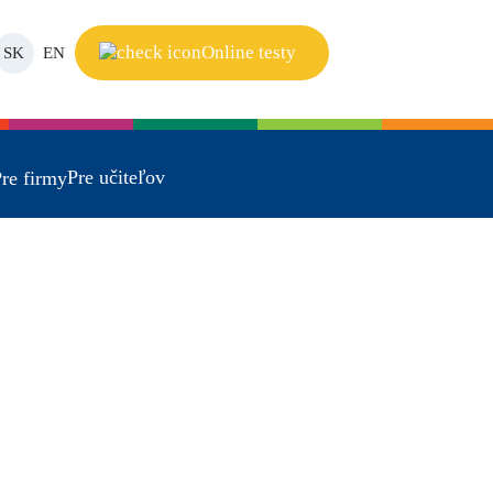
Online testy
SK
EN
Pre učiteľov
re firmy