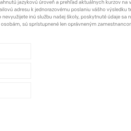
ahnutú jazykovú úroveň a prehľad aktuálnych kurzov na 
ailovú adresu k jednorazovému poslaniu vášho výsledku t
nevyužijete inú službu našej školy, poskytnuté údaje sa ne
m osobám, sú sprístupnené len oprávneným zamestnancom 