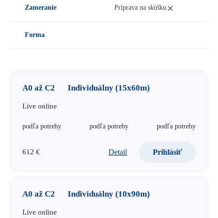
A0 Beginner
Zameranie
Príprava na skúšku
A1 Elementary
Všeobecné
A2 Pre-Intermediate
Forma
Príprava na skúšku
B1 Intermediate
Prezenčne
Konverzácia
B2 Upper-Intermediate
Live online
Obchod
C1 Advanced
A0 až C2
Individuálny (15x60m)
E-learning
Právo
C2 Proficiency
Medicína
Live online
Individuálne
podľa potreby
podľa potreby
podľa potreby
Detail
Prihlásiť
612 €
A0 až C2
Individuálny (10x90m)
Live online