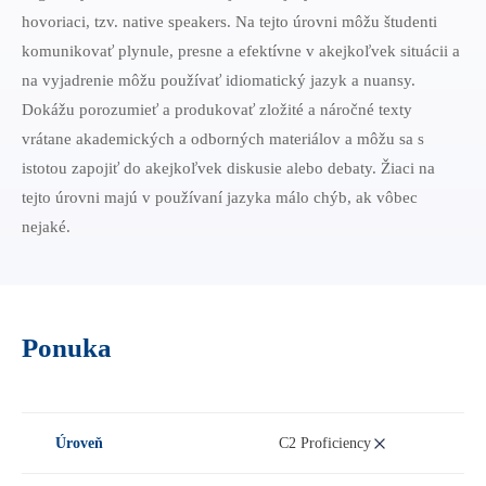
B1 Preliminary
hovoriaci, tzv. native speakers. Na tejto úrovni môžu študenti
Prihláška na Start Right
komunikovať plynule, presne a efektívne v akejkoľvek situácii a
B2 First
Partnerské školy
Pre učiteľov
na vyjadrenie môžu používať idiomatický jazyk a nuansy.
C1 Advanced
Angličtina na SŠ
Dokážu porozumieť a produkovať zložité a náročné texty
C2 Proficiency
CELTA kurz v Bratislave
O nás
vrátane akademických a odborných materiálov a môžu sa s
Prípravné centrá
Erasmus+ kurzy
istotou zapojiť do akejkoľvek diskusie alebo debaty. Žiaci na
TEPC - učenie prípravných kurzov
tejto úrovni majú v používaní jazyka málo chýb, ak vôbec
Blog
nejaké.
Online metodické kurzy
Konferencia pre učiteľov angličtiny
Kontakt
Ponuka
Úroveň
C2 Proficiency