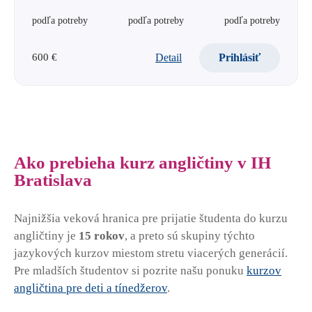
podľa potreby
podľa potreby
podľa potreby
Detail
Prihlásiť
600 €
Ako prebieha kurz angličtiny v IH
Bratislava
Najnižšia veková hranica pre prijatie študenta do kurzu
angličtiny je
15 rokov
, a preto sú skupiny týchto
jazykových kurzov miestom stretu viacerých generácií.
Pre mladších študentov si pozrite našu ponuku
kurzov
angličtina pre deti a tínedžerov
.