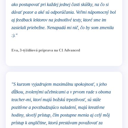
ako postupovať pri každej jednej časti skúšky, na čo si
dávať pozor a aké sú odporúčania. Veľmi nápomocný bol
aj feedback lektorov na jednotlivé texty, ktoré sme im
zasielali priebežne. Nenapadá mi nič, čo by som zmenila
:)."
Eva, 3-týždňová príprava na C1 Advanced
"S kurzom vyjadrujem maximálnu spokojnosť, s jeho
dĺžkou, zvolenými učebnicami a v prvom rade s oboma
teacher-mi, ktorí majú božskú trpezlivosť, sú stále
pozitívne a povzbudzujúco naladení, majú kreatívne
hodiny, skvelý prístup, čím postupne menia aj celý môj
prístup k angličtine, ktorú prestávam považovať za