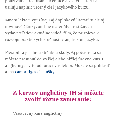
používame predpísané učebnice a všetci lektori sa
usilujú naplniť určený cieľ jazykového kurzu.
Mnohí lektori využívajú aj doplnkovú literatúru ale aj
novinové články, on-line materiály prestížnych
vydavateľstiev, aktuálne videá, film, čo prispieva k
rozvoju praktických zručností v anglickom jazyku.
Flexibilita je silnou stránkou školy. Aj počas roka sa
môžete presunúť do vyššej alebo nižšej úrovne kurzu
angličtiny, ak to odporučí váš lektor. Môžete sa prihlásiť
aj na
cambridgeské skúšky
.
Z kurzov angličtiny IH si môžete
zvoliť rôzne zameranie:
Všeobecný kurz angličtiny